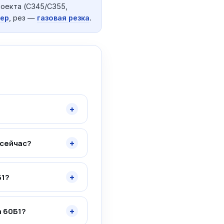
оекта (С345/С355,
ер
, рез —
газовая резка
.
+
+
 сейчас?
+
Б1?
+
а 60Б1?