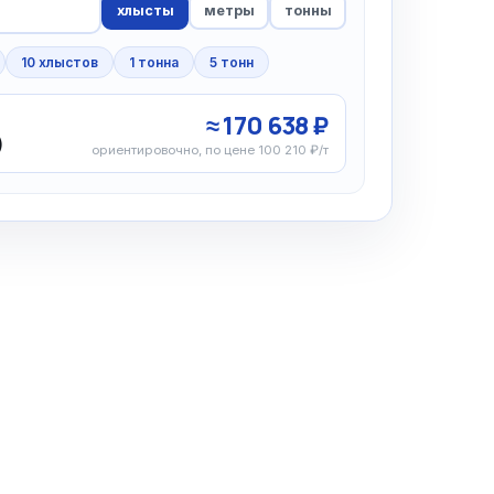
хлысты
метры
тонны
10 хлыстов
1 тонна
5 тонн
≈ 170 638 ₽
)
ориентировочно, по цене 100 210 ₽/т