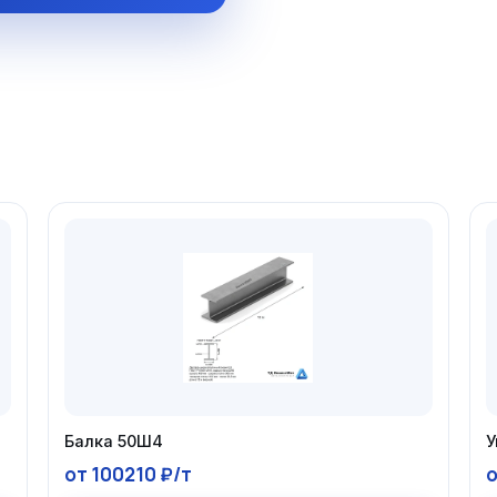
Балка 50Ш4
У
от 100210 ₽/т
о