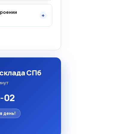
троении
+
 склада СПб
инут
5-02
в день!