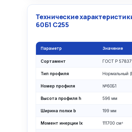
Технические характеристики
60Б1 С255
Параметр
Значение
Сортамент
ГОСТ Р 57837
Тип профиля
Нормальный (
Номер профиля
№60Б1
Высота профиля h
596 мм
Ширина полки b
199 мм
Момент инерции Ix
111700 см⁴