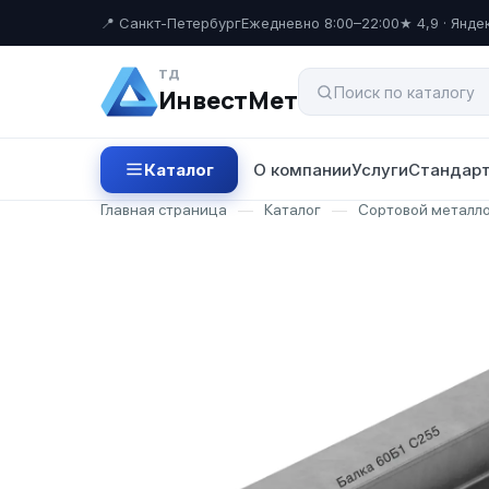
📍 Санкт-Петербург
Ежедневно 8:00–22:00
★ 4,9 · Янде
ТД
ИнвестМет
Каталог
О компании
Услуги
Стандарт
Главная страница
—
Каталог
—
Сортовой металл