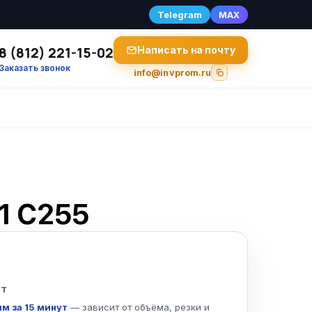
Telegram
MAX
8 (812) 221-15-02
Написать на почту
Заказать звонок
info@invprom.ru
1 С255
 т
м за 15 минут
— зависит от объёма, резки и