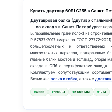
Купить двутавр 60Б1 С255 в Санкт-Пе
Двутавровая балка (двутавр стальной
— со склада в Санкт-Петербурге
: нор
Б, параллельные грани полок) из строитель
Р 57837-2017 (марка по ГОСТ 27772-2021)
большепролётных и ответственных к
многоэтажных каркасов, подкрановые ба
главные балки мостов и эстакад, опоры м
складе в СПб с сертификатами завода —
Комплектуем сопутствующим сортамент
Возможна
резка и гибка
, а также
доставк
С255
№60Б1
h 596 мм
12 м