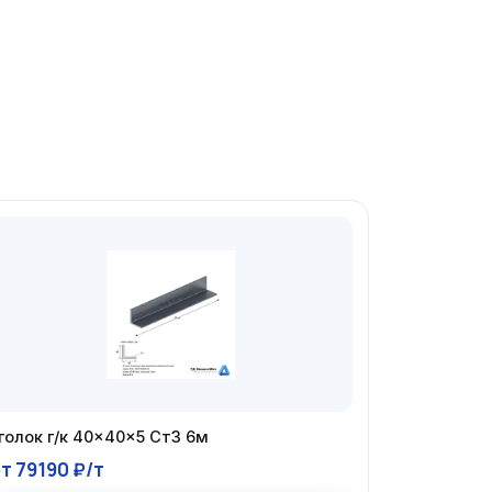
голок г/к 40×40×5 Ст3 6м
т 79190 ₽/т