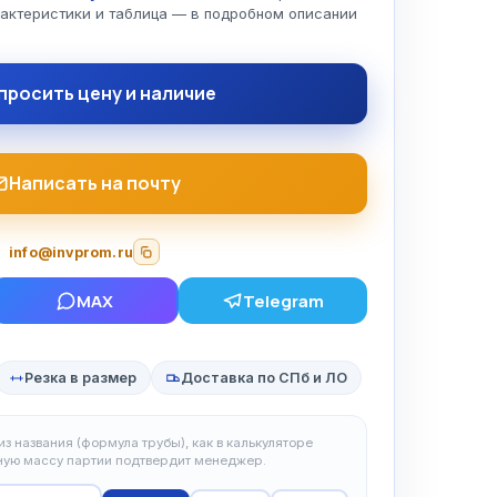
рактеристики и таблица — в подробном описании
просить цену и наличие
Написать на почту
info@invprom.ru
MAX
Telegram
Резка в размер
Доставка по СПб и ЛО
з названия (формула трубы), как в калькуляторе
чную массу партии подтвердит менеджер.