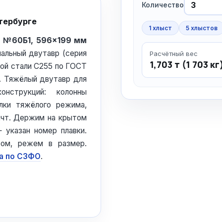
Количество
тербурге
1 хлыст
5 хлыстов
) №60Б1, 596×199 мм
мальный двутавр (серия
Расчётный вес
1,703 т (1 703 кг
ной стали С255 по ГОСТ
. Тяжёлый двутавр для
онструкций: колонны
лки тяжёлого режима,
ачт. Держим на крытом
 указан номер плавки.
ом, режем в размер.
а по СЗФО
.