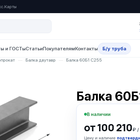
кс.Карты
ы и ГОСТы
Статьи
Покупателям
Контакты
Б/у труба
опрокат
—
Балка двутавр
—
Балка 60Б1 С255
Балка 60Б
В наличии
от 100 210
₽ /
Цену и наличие
подтверди