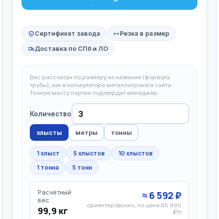
Сертификат завода
Резка в размер
Доставка по СПб и ЛО
Вес рассчитан по размеру из названия (формула
трубы), как в калькуляторе металлопроката сайта.
Точную массу партии подтвердит менеджер.
Количество
хлысты
метры
тонны
1 хлыст
5 хлыстов
10 хлыстов
1 тонна
5 тонн
Расчётный
≈ 6 592 ₽
вес
ориентировочно, по цене 65 990
99,9 кг
₽/т