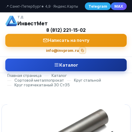
Telegram
MAX
📍 Санкт-Петербург
★ 4,9 · Яндекс.Карты
ТД
ИнвестМет
8 (812) 221-15-02
Написать на почту
info@invprom.ru
Каталог
Главная страница
—
Каталог
—
Сортовой металлопрокат
—
Круг стальной
—
Круг горячекатаный 30 Ст35