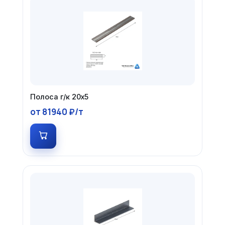
Полоса г/к 20х5
от 81940 ₽/т