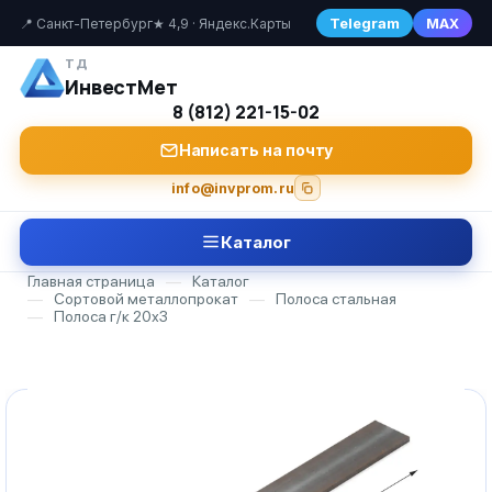
Telegram
MAX
📍 Санкт-Петербург
★ 4,9 · Яндекс.Карты
ТД
ИнвестМет
8 (812) 221-15-02
Написать на почту
info@invprom.ru
Каталог
Главная страница
—
Каталог
—
Сортовой металлопрокат
—
Полоса стальная
—
Полоса г/к 20х3