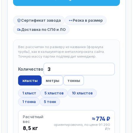
Сертификат завода
Резка в размер
Доставка по СПб и ЛО
Вес рассчитан по размеру из названия (формула
трубы), как в калькуляторе металлопроката сайта.
Точную массу партии подтвердит менеджер.
Количество
хлысты
метры
тонны
1 хлыст
5 хлыстов
10 хлыстов
1 тонна
5 тонн
Расчётный
≈ 774 ₽
вес
ориентировочно, по цене 91 290
8,5 кг
₽/т