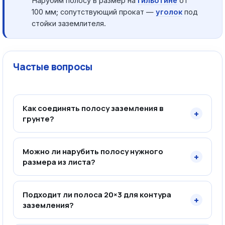
Нарубим полосу в размер на
гильотине
от
100 мм; сопутствующий прокат —
уголок
под
стойки заземлителя.
Частые вопросы
Как соединять полосу заземления в
+
грунте?
Можно ли нарубить полосу нужного
+
размера из листа?
Подходит ли полоса 20×3 для контура
+
заземления?