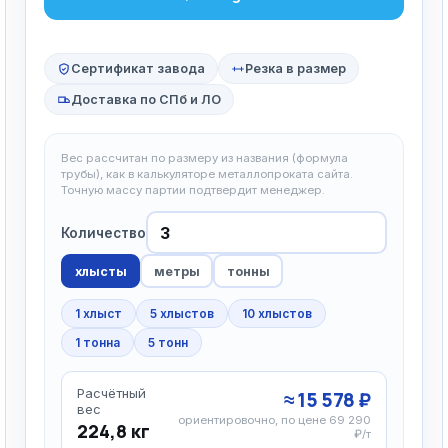
Сертификат завода
Резка в размер
Доставка по СПб и ЛО
Вес рассчитан по размеру из названия (формула
трубы), как в калькуляторе металлопроката сайта.
Точную массу партии подтвердит менеджер.
Количество
хлысты
метры
тонны
1 хлыст
5 хлыстов
10 хлыстов
1 тонна
5 тонн
Расчётный
≈ 15 578 ₽
вес
ориентировочно, по цене 69 290
224,8 кг
₽/т