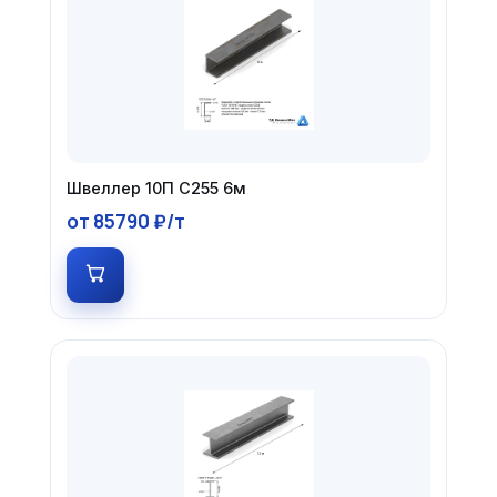
Швеллер 10П С255 6м
от 85790 ₽/т