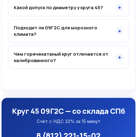
+
Какой допуск по диаметру у круга 45?
Подходит ли 09Г2С для морозного
+
климата?
Чем горячекатаный круг отличается от
+
калиброванного?
Круг 45 09Г2С — со склада СПб
Счёт с НДС 22% за 15 минут
8 (812) 221-15-02