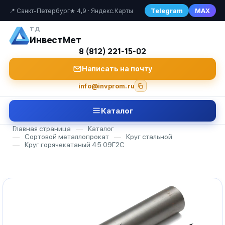
Telegram
MAX
📍 Санкт-Петербург
★ 4,9 · Яндекс.Карты
ТД
ИнвестМет
8 (812) 221-15-02
Написать на почту
info@invprom.ru
Каталог
Главная страница
—
Каталог
—
Сортовой металлопрокат
—
Круг стальной
—
Круг горячекатаный 45 09Г2С