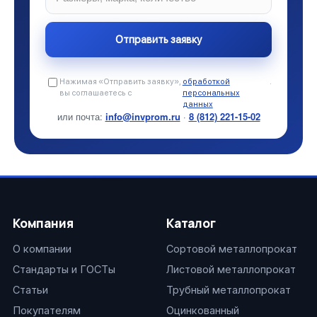
Нажимая «Отправить заявку»,
обработкой
.
вы соглашаетесь с
персональных
данных
или почта:
info@invprom.ru
·
8 (812) 221-15-02
Компания
Каталог
О компании
Сортовой металлопрокат
Стандарты и ГОСТы
Листовой металлопрокат
Статьи
Трубный металлопрокат
Покупателям
Оцинкованный