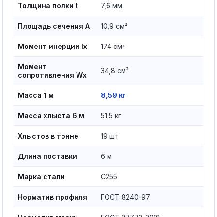
Толщина полки t
7,6 мм
Площадь сечения A
10,9 см²
Момент инерции Ix
174 см⁴
Момент
34,8 см³
сопротивления Wx
Масса 1 м
8,59 кг
Масса хлыста 6 м
51,5 кг
Хлыстов в тонне
19 шт
Длина поставки
6 м
Марка стали
С255
Норматив профиля
ГОСТ 8240-97