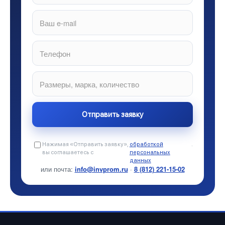
Нажимая «Отправить заявку»,
обработкой
.
вы соглашаетесь с
персональных
данных
или почта:
info@invprom.ru
·
8 (812) 221-15-02