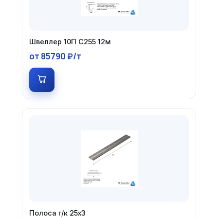
Швеллер 10П С255 12м
от 85790 ₽/т
Полоса г/к 25х3