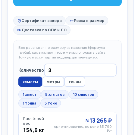
Сертификат завода
Резка в размер
Доставка по СПб и ЛО
Вес рассчитан по размеру из названия (формула
трубы), как в калькуляторе металлопроката сайта.
Точную массу партии подтвердит менеджер.
Количество
хлысты
метры
тонны
1 хлыст
5 хлыстов
10 хлыстов
1 тонна
5 тонн
Расчётный
≈ 13 265 ₽
вес
ориентировочно, по цене 85 790
154,6 кг
₽/т