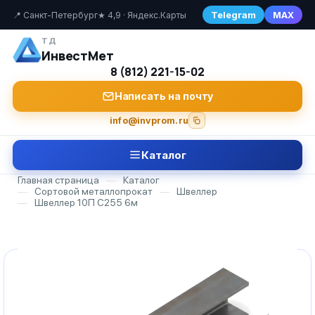
Telegram
MAX
📍 Санкт-Петербург
★ 4,9 · Яндекс.Карты
ТД
ИнвестМет
8 (812) 221-15-02
Написать на почту
info@invprom.ru
Каталог
Главная страница
—
Каталог
—
Сортовой металлопрокат
—
Швеллер
—
Швеллер 10П С255 6м