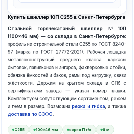
Купить швеллер 10П С255 в Санкт-Петербурге
Стальной горячекатаный швеллер №10П
(100×46 мм) — со склада в Санкт-Петербурге
:
профиль из строительной стали С255 по ГОСТ 8240-
97 (марка по ГОСТ 27772-2021). Рабочая лошадка
металлоконструкций среднего класса: каркасы
бытовок, павильонов и ангаров, фахверковые стойки,
обвязка ёмкостей и баков, рамы под нагрузку, связи
жёсткости. Держим на крытом складе в СПб с
сертификатами завода — указан номер плавки.
Комплектуем сопутствующим сортаментом, режем
и гнём в размер. Возможна
резка и гибка
, а также
доставка по СЗФО
.
С255
100×46 мм
серия П г/к
6 м