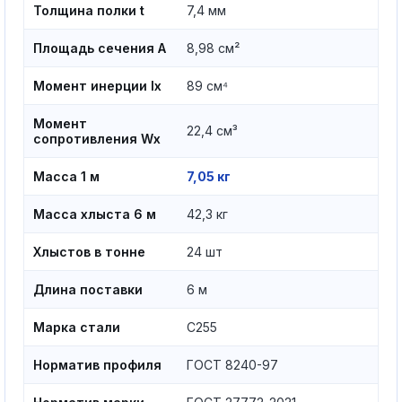
Толщина полки t
7,4 мм
Площадь сечения A
8,98 см²
Момент инерции Ix
89 см⁴
Момент
22,4 см³
сопротивления Wx
Масса 1 м
7,05 кг
Масса хлыста 6 м
42,3 кг
Хлыстов в тонне
24 шт
Длина поставки
6 м
Марка стали
С255
Норматив профиля
ГОСТ 8240-97