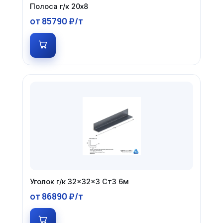
Полоса г/к 20х8
от 85790 ₽/т
Уголок г/к 32×32×3 Ст3 6м
от 86890 ₽/т