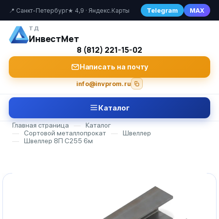
Telegram
MAX
📍 Санкт-Петербург
★ 4,9 · Яндекс.Карты
ТД
ИнвестМет
8 (812) 221-15-02
Написать на почту
info@invprom.ru
Каталог
Главная страница
—
Каталог
—
Сортовой металлопрокат
—
Швеллер
—
Швеллер 8П С255 6м