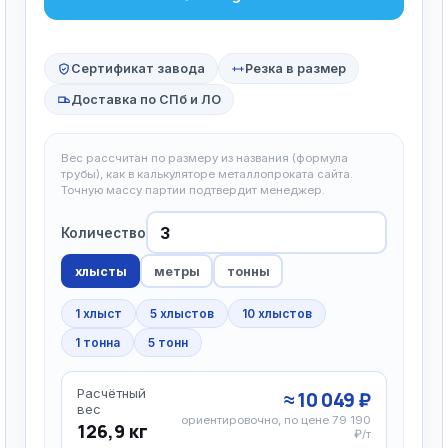
Сертификат завода
Резка в размер
Доставка по СПб и ЛО
Вес рассчитан по размеру из названия (формула
трубы), как в калькуляторе металлопроката сайта.
Точную массу партии подтвердит менеджер.
Количество
хлысты
метры
тонны
1 хлыст
5 хлыстов
10 хлыстов
1 тонна
5 тонн
Расчётный
≈ 10 049 ₽
вес
ориентировочно, по цене 79 190
126,9 кг
₽/т