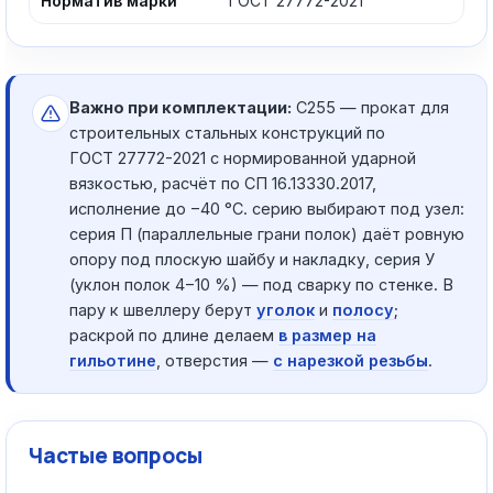
Норматив марки
ГОСТ 27772-2021
Важно при комплектации:
С255 — прокат для
строительных стальных конструкций по
ГОСТ 27772-2021 с нормированной ударной
вязкостью, расчёт по СП 16.13330.2017,
исполнение до −40 °C. серию выбирают под узел:
серия П (параллельные грани полок) даёт ровную
опору под плоскую шайбу и накладку, серия У
(уклон полок 4−10 %) — под сварку по стенке. В
пару к швеллеру берут
уголок
и
полосу
;
раскрой по длине делаем
в размер на
гильотине
, отверстия —
с нарезкой резьбы
.
Частые вопросы