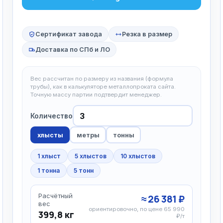
Сертификат завода
Резка в размер
Доставка по СПб и ЛО
Вес рассчитан по размеру из названия (формула
трубы), как в калькуляторе металлопроката сайта.
Точную массу партии подтвердит менеджер.
Количество
хлысты
метры
тонны
1 хлыст
5 хлыстов
10 хлыстов
1 тонна
5 тонн
Расчётный
≈ 26 381 ₽
вес
ориентировочно, по цене 65 990
399,8 кг
₽/т