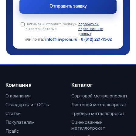
Нажимая «Отправить заявку»,
обработкой
.
вы соглашаетесь с
персональных
данных
или почта:
info@invprom.ru
·
8 (812) 221-15-02
Компания
Каталог
О компании
Сортовой металлопрокат
Стандарты и ГОСТы
Листовой металлопрокат
Статьи
Трубный металлопрокат
Покупателям
Оцинкованный
металлопрокат
Прайс