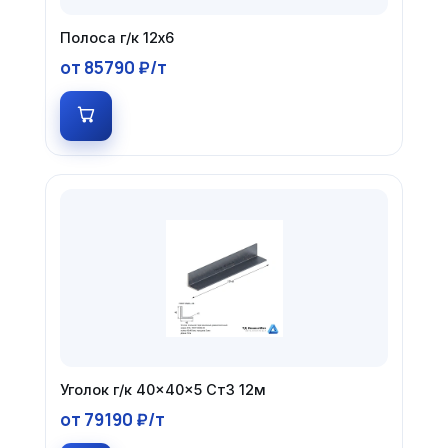
Полоса г/к 12х6
от 85790 ₽/т
Уголок г/к 40×40×5 Ст3 12м
от 79190 ₽/т