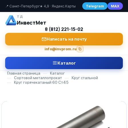
Telegram
MAX
📍 Санкт-Петербург
★ 4,9 · Яндекс.Карты
ТД
ИнвестМет
8 (812) 221-15-02
Написать на почту
info@invprom.ru
Каталог
Главная страница
—
Каталог
—
Сортовой металлопрокат
—
Круг стальной
—
Круг горячекатаный 60 Ст45