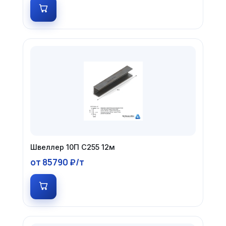
Швеллер 10П С255 12м
от 85790 ₽/т