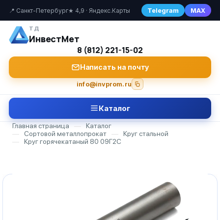
Telegram
MAX
📍 Санкт-Петербург
★ 4,9 · Яндекс.Карты
ТД
ИнвестМет
8 (812) 221-15-02
Написать на почту
info@invprom.ru
Каталог
Главная страница
—
Каталог
—
Сортовой металлопрокат
—
Круг стальной
—
Круг горячекатаный 80 09Г2С