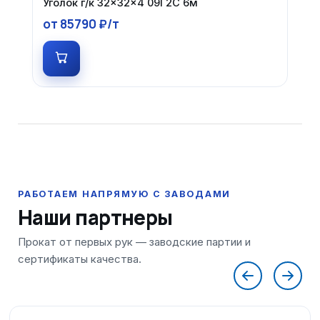
Уголок г/к 32×32×4 09Г2С 6м
от 85790 ₽/т
Наши партнеры