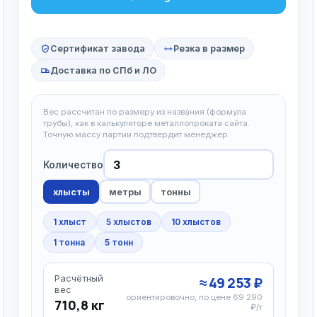
Сертификат завода
Резка в размер
Доставка по СПб и ЛО
Вес рассчитан по размеру из названия (формула
трубы), как в калькуляторе металлопроката сайта.
Точную массу партии подтвердит менеджер.
Количество
хлысты
метры
тонны
1 хлыст
5 хлыстов
10 хлыстов
1 тонна
5 тонн
Расчётный
≈ 49 253 ₽
вес
ориентировочно, по цене 69 290
710,8 кг
₽/т