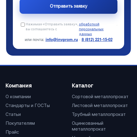
Нажимая «Отправить заявку»,
обработкой
.
вы соглашаетесь с
персональных
данных
или почта:
info@invprom.ru
·
8 (812) 221-15-02
Компания
Каталог
О компании
Сортовой металлопрокат
Стандарты и ГОСТы
Листовой металлопрокат
Статьи
Трубный металлопрокат
Покупателям
Оцинкованный
металлопрокат
Прайс