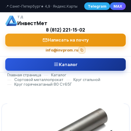
Telegram
MAX
📍 Санкт-Петербург
★ 4,9 · Яндекс.Карты
ТД
ИнвестМет
8 (812) 221-15-02
Написать на почту
info@invprom.ru
Каталог
Главная страница
—
Каталог
—
Сортовой металлопрокат
—
Круг стальной
—
Круг горячекатаный 80 Ст65Г