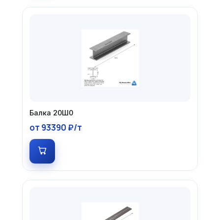
Балка 20Ш0
от 93390 ₽/т