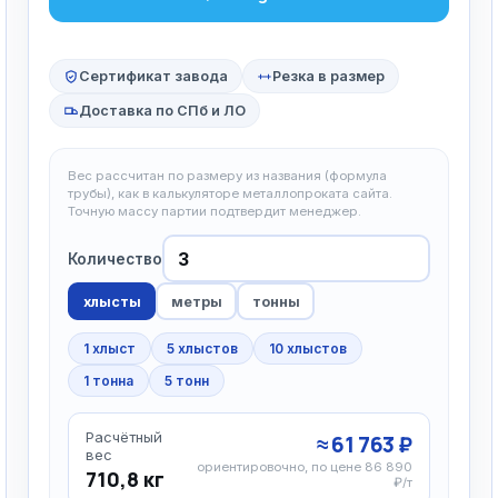
Сертификат завода
Резка в размер
Доставка по СПб и ЛО
Вес рассчитан по размеру из названия (формула
трубы), как в калькуляторе металлопроката сайта.
Точную массу партии подтвердит менеджер.
Количество
хлысты
метры
тонны
1 хлыст
5 хлыстов
10 хлыстов
1 тонна
5 тонн
Расчётный
≈ 61 763 ₽
вес
ориентировочно, по цене 86 890
710,8 кг
₽/т