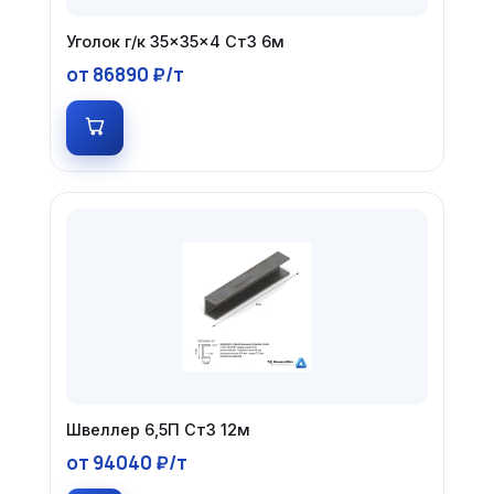
Уголок г/к 35×35×4 Ст3 6м
от 86890 ₽/т
Швеллер 6,5П Ст3 12м
от 94040 ₽/т