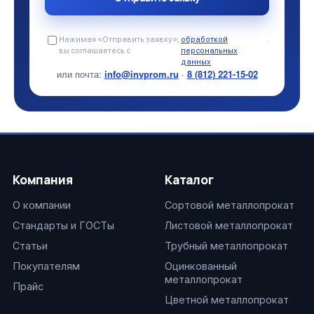
Нажимая «Отправить заявку»,
обработкой
.
вы соглашаетесь с
персональных
данных
или почта:
info@invprom.ru
·
8 (812) 221-15-02
Компания
Каталог
О компании
Сортовой металлопрокат
Стандарты и ГОСТы
Листовой металлопрокат
Статьи
Трубный металлопрокат
Покупателям
Оцинкованный
металлопрокат
Прайс
Цветной металлопрокат