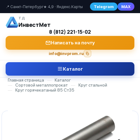
Telegram
MAX
📍 Санкт-Петербург
★ 4,9 · Яндекс.Карты
ТД
ИнвестМет
8 (812) 221-15-02
Написать на почту
info@invprom.ru
Каталог
Главная страница
—
Каталог
—
Сортовой металлопрокат
—
Круг стальной
—
Круг горячекатаный 85 Ст35