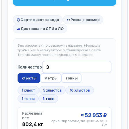
Сертификат завода
Резка в размер
Доставка по СПб и ЛО
Вес рассчитан по размеру из названия (формула
трубы), как в калькуляторе металлопроката сайта.
Точную массу партии подтвердит менеджер.
Количество
хлысты
метры
тонны
1 хлыст
5 хлыстов
10 хлыстов
1 тонна
5 тонн
Расчётный
≈ 52 953 ₽
вес
ориентировочно, по цене 65 990
802,4 кг
₽/т