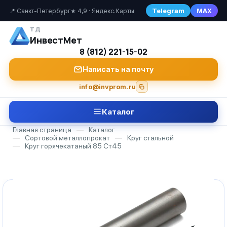
Telegram
MAX
📍 Санкт-Петербург
★ 4,9 · Яндекс.Карты
ТД
ИнвестМет
8 (812) 221-15-02
Написать на почту
info@invprom.ru
Каталог
Главная страница
—
Каталог
—
Сортовой металлопрокат
—
Круг стальной
—
Круг горячекатаный 85 Ст45