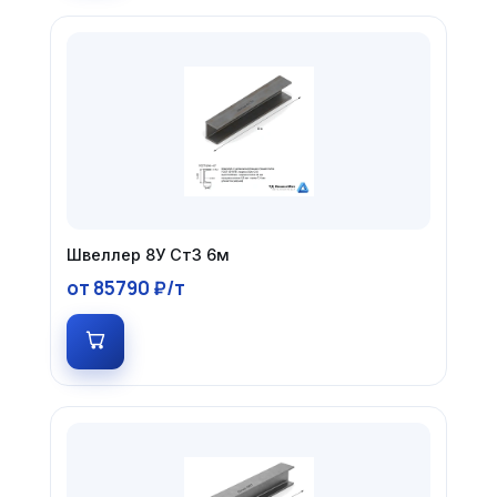
Швеллер 8У Ст3 6м
от 85790 ₽/т