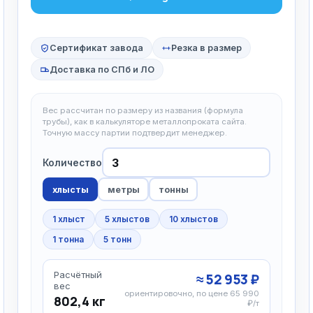
Сертификат завода
Резка в размер
Доставка по СПб и ЛО
Вес рассчитан по размеру из названия (формула
трубы), как в калькуляторе металлопроката сайта.
Точную массу партии подтвердит менеджер.
Количество
хлысты
метры
тонны
1 хлыст
5 хлыстов
10 хлыстов
1 тонна
5 тонн
Расчётный
≈ 52 953 ₽
вес
ориентировочно, по цене 65 990
802,4 кг
₽/т