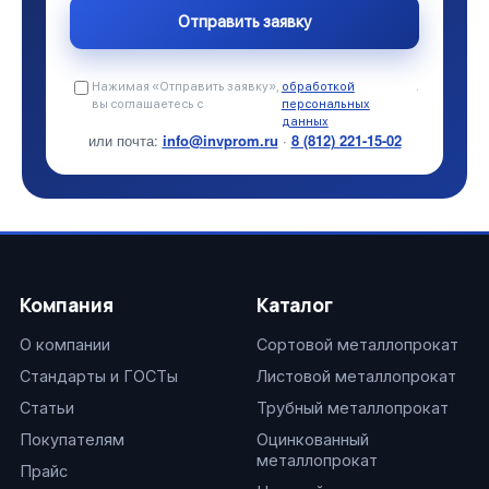
Нажимая «Отправить заявку»,
обработкой
.
вы соглашаетесь с
персональных
данных
или почта:
info@invprom.ru
·
8 (812) 221-15-02
Компания
Каталог
О компании
Сортовой металлопрокат
Стандарты и ГОСТы
Листовой металлопрокат
Статьи
Трубный металлопрокат
Покупателям
Оцинкованный
металлопрокат
Прайс