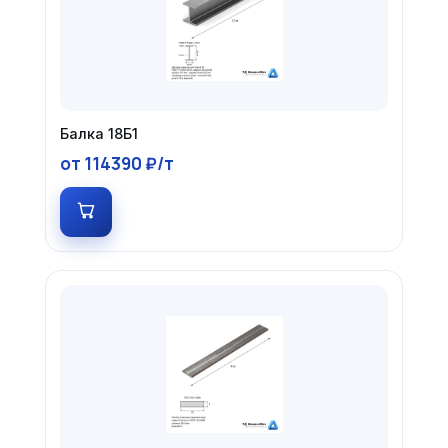
Балка 18Б1
от 114390 ₽/т