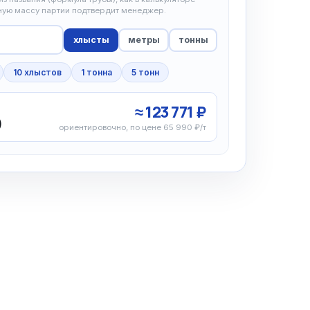
чную массу партии подтвердит менеджер.
хлысты
метры
тонны
10 хлыстов
1 тонна
5 тонн
≈ 123 771 ₽
)
ориентировочно, по цене 65 990 ₽/т