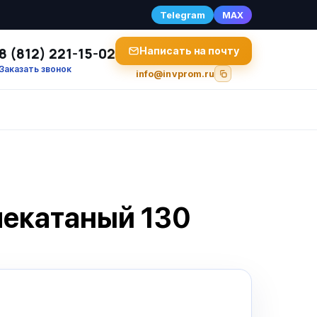
Telegram
MAX
8 (812) 221-15-02
Написать на почту
Заказать звонок
info@invprom.ru
чекатаный 130