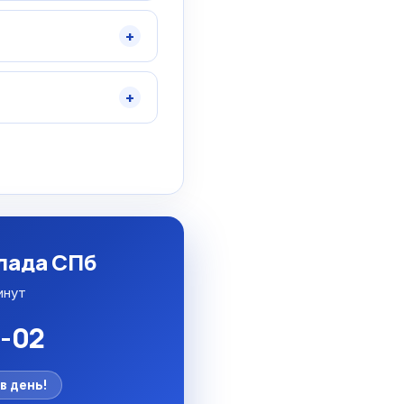
+
+
?
клада СПб
инут
5-02
в день!