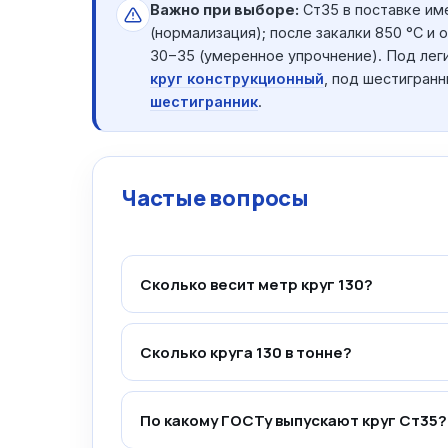
Важно при выборе:
Ст35 в поставке им
(нормализация); после закалки 850 °C и
30−35 (умеренное упрочнение). Под лег
круг конструкционный
, под шестигран
шестигранник
.
Частые вопросы
Сколько весит метр круг 130?
Сколько круга 130 в тонне?
По какому ГОСТу выпускают круг Ст35?