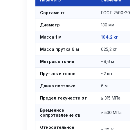
Параметр
Значение
Сортамент
ГОСТ 2590-2
Диаметр
130 мм
Масса 1 м
104,2 кг
Масса прутка 6 м
625,2 кг
Метров в тонне
~9,6 м
Прутков в тонне
~2 шт
Длина поставки
6 м
Предел текучести σт
≥ 315 МПа
Временное
≥ 530 МПа
сопротивление σв
Относительное
≥ 20 %