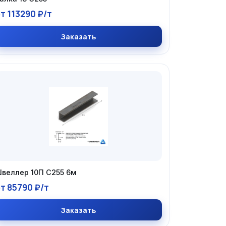
т 113290 ₽/т
Заказать
веллер 10П С255 6м
т 85790 ₽/т
Заказать