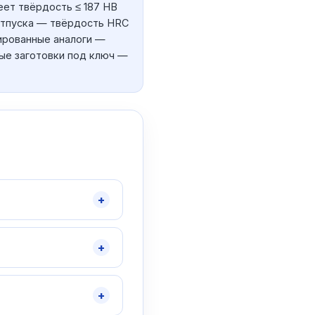
еет твёрдость ≤ 187 HB
 отпуска — твёрдость HRC
ированные аналоги —
ные заготовки под ключ —
+
+
+