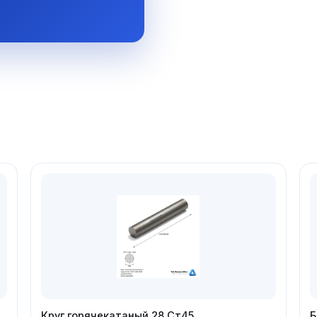
Круг горячекатаный 28 Ст45
Б