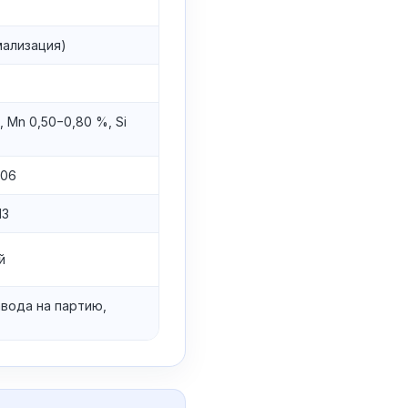
мализация)
, Mn 0,50−0,80 %, Si
006
13
й
авода на партию,