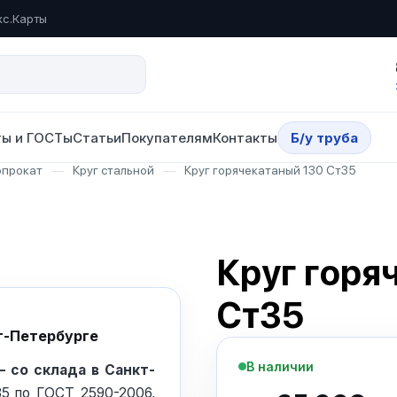
кс.Карты
ы и ГОСТы
Статьи
Покупателям
Контакты
Б/у труба
опрокат
—
Круг стальной
—
Круг горячекатаный 130 Ст35
Круг горя
Ст35
кт-Петербурге
В наличии
— со склада в Санкт-
35 по ГОСТ 2590-2006,