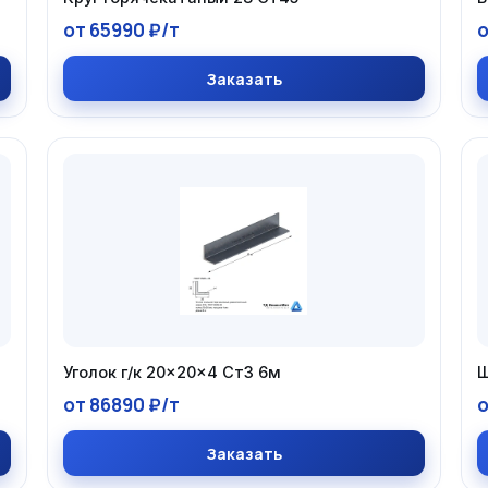
от 65990 ₽/т
о
Заказать
Уголок г/к 20×20×4 Ст3 6м
Ш
от 86890 ₽/т
о
Заказать