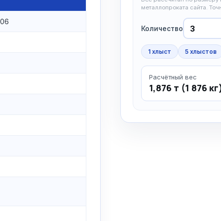
металлопроката сайта. То
006
Количество
1 хлыст
5 хлыстов
Расчётный вес
1,876 т (1 876 кг