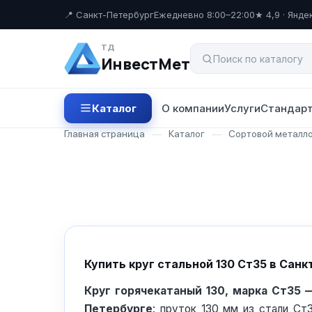
📍 Санкт-Петербург
Ежедневно 8:00–22:00
★ 4,9 · Янде
ТД
ИнвестМет
Каталог
О компании
Услуги
Стандарт
Главная страница
—
Каталог
—
Сортовой металл
Купить круг стальной 130 Ст35 в Сан
Круг горячекатаный 130, марка Ст35 
Петербурге
: пруток 130 мм из стали Ст