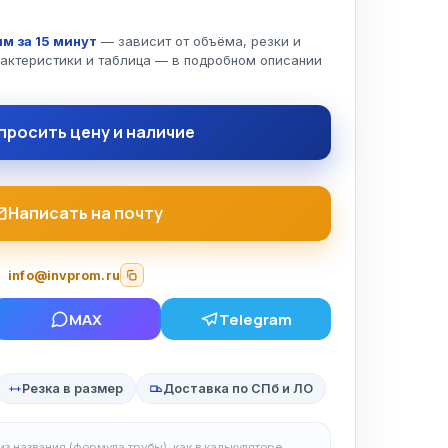
м за 15 минут
— зависит от объёма, резки и
рактеристики и таблица — в подробном описании
просить цену и наличие
Написать на почту
info@invprom.ru
MAX
Telegram
Резка в размер
Доставка по СПб и ЛО
з названия (формула трубы), как в калькуляторе