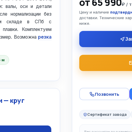
от 65 990
₽ / т
и: валы, оси и детали
Цену и наличие
подтверди
сле нормализации без
доставки. Технические ха
том складе в СПб с
ниже.
 плавки. Комплектуем
азмер. Возможна
резка
За
6 м
Позвонить
 — круг
Сертификат завода
Вес рассчитан по размеру и