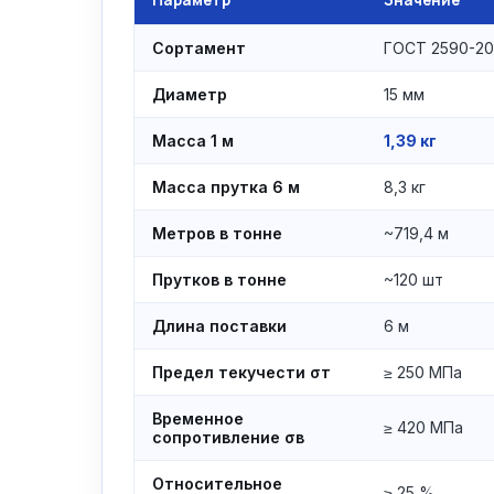
Параметр
Значение
Сортамент
ГОСТ 2590-2
Диаметр
15 мм
Масса 1 м
1,39 кг
Масса прутка 6 м
8,3 кг
Метров в тонне
~719,4 м
Прутков в тонне
~120 шт
Длина поставки
6 м
Предел текучести σт
≥ 250 МПа
Временное
≥ 420 МПа
сопротивление σв
Относительное
≥ 25 %