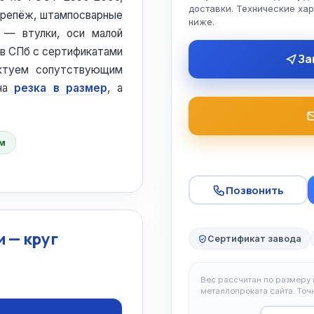
доставки. Технические ха
 крепёж, штампосварные
ниже.
 — втулки, оси малой
в СПб с сертификатами
За
ектуем сопутствующим
жна
резка в размер
, а
 м
Позвонить
 — круг
Сертификат завода
Вес рассчитан по размеру и
металлопроката сайта. То