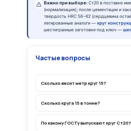
Важно при выборе:
Ст20 в поставке им
(нормализация); после цементации и зак
твёрдость HRC 56−62 (сердцевина остаё
легированные аналоги —
круг конструк
шестигранные заготовки под ключ —
шес
Частые вопросы
Сколько весит метр круг 15?
Сколько круга 15 в тонне?
По какому ГОСТу выпускают круг Ст20?