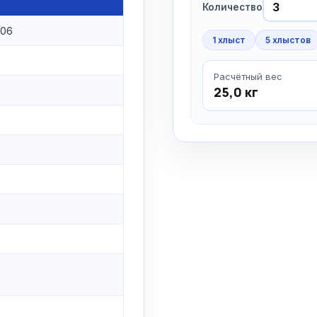
Количество
006
1 хлыст
5 хлыстов
Расчётный вес
25,0 кг