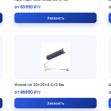
от 65990 ₽/т
о
Заказать
Уголок г/к 20×20×4 Ст3 6м
Ш
от 86890 ₽/т
о
Заказать