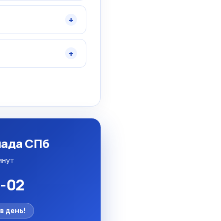
+
+
лада СПб
инут
5-02
в день!