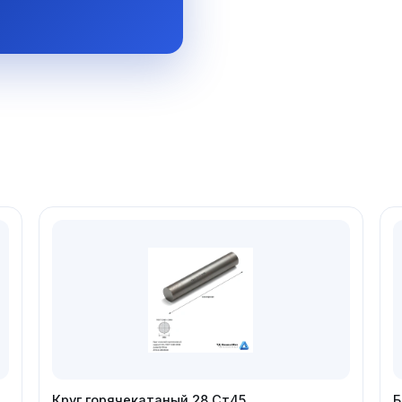
Круг горячекатаный 28 Ст45
Б