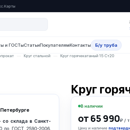
кс.Карты
ы и ГОСТы
Статьи
Покупателям
Контакты
Б/у труба
опрокат
—
Круг стальной
—
Круг горячекатаный 15 Ст20
Круг горя
В наличии
т-Петербурге
от 65 990
₽ / т
 со склада в Санкт-
Цену и наличие
подтверди
20 по ГОСТ 2590-2006,