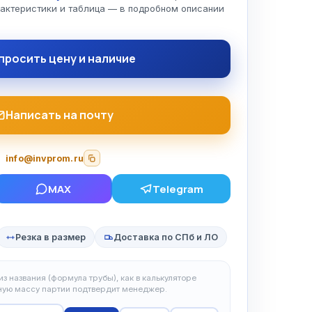
рактеристики и таблица — в подробном описании
просить цену и наличие
Написать на почту
info@invprom.ru
MAX
Telegram
Резка в размер
Доставка по СПб и ЛО
з названия (формула трубы), как в калькуляторе
чную массу партии подтвердит менеджер.