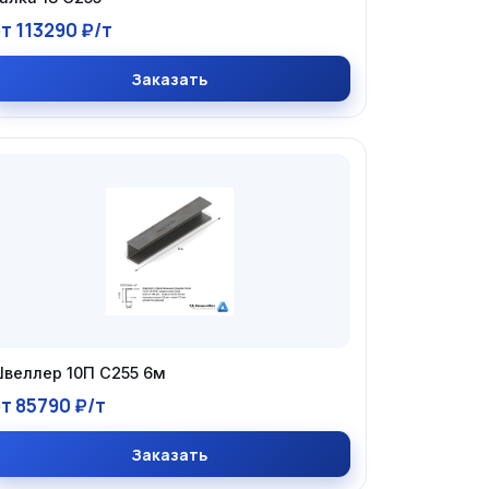
т 113290 ₽/т
Заказать
веллер 10П С255 6м
т 85790 ₽/т
Заказать