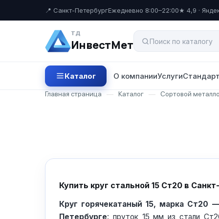
📍 Санкт-Петербург
Ежедневно 8:00–22:00
★ 4,9 · Янде
ТД
ИнвестМет
Каталог
О компании
Услуги
Стандарт
Главная страница
—
Каталог
—
Сортовой металл
Купить круг стальной 15 Ст20 в Санк
Круг горячекатаный 15, марка Ст20 —
Петербурге
: пруток 15 мм из стали Ст