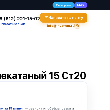
Telegram
MAX
8 (812) 221-15-02
Написать на почту
Заказать звонок
info@invprom.ru
чекатаный 15 Ст20
м за 15 минут
— зависит от объёма, резки и