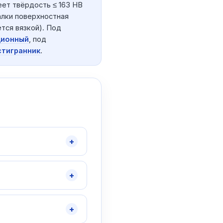
еет твёрдость ≤ 163 HB
алки поверхностная
тся вязкой). Под
ционный
, под
тигранник
.
+
+
+