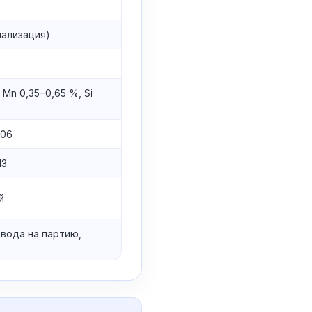
мализация)
 Mn 0,35−0,65 %, Si
006
13
й
авода на партию,