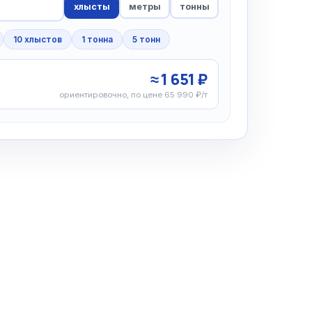
хлысты
метры
тонны
10 хлыстов
1 тонна
5 тонн
≈ 1 651 ₽
ориентировочно, по цене 65 990 ₽/т