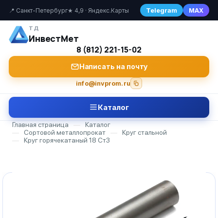
Telegram
MAX
📍 Санкт-Петербург
★ 4,9 · Яндекс.Карты
ТД
ИнвестМет
8 (812) 221-15-02
Написать на почту
info@invprom.ru
Каталог
Главная страница
—
Каталог
—
Сортовой металлопрокат
—
Круг стальной
—
Круг горячекатаный 18 Ст3