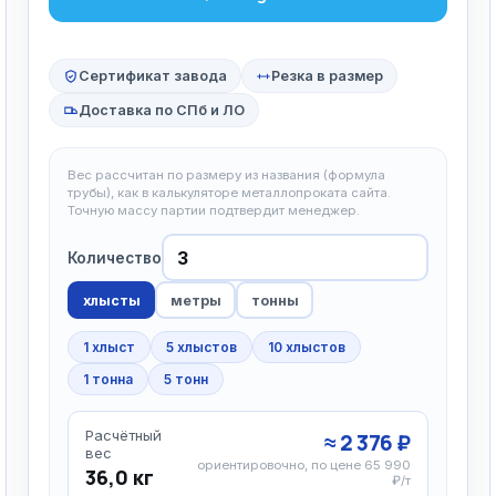
Сертификат завода
Резка в размер
Доставка по СПб и ЛО
Вес рассчитан по размеру из названия (формула
трубы), как в калькуляторе металлопроката сайта.
Точную массу партии подтвердит менеджер.
Количество
хлысты
метры
тонны
1 хлыст
5 хлыстов
10 хлыстов
1 тонна
5 тонн
Расчётный
≈ 2 376 ₽
вес
ориентировочно, по цене 65 990
36,0 кг
₽/т