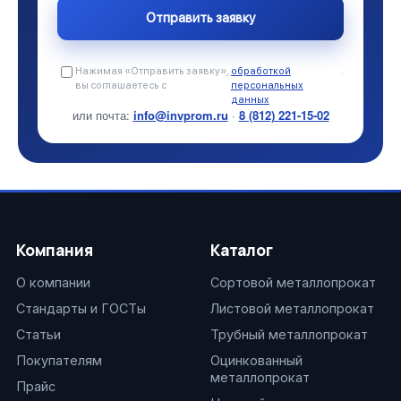
Нажимая «Отправить заявку»,
обработкой
.
вы соглашаетесь с
персональных
данных
или почта:
info@invprom.ru
·
8 (812) 221-15-02
Компания
Каталог
О компании
Сортовой металлопрокат
Стандарты и ГОСТы
Листовой металлопрокат
Статьи
Трубный металлопрокат
Покупателям
Оцинкованный
металлопрокат
Прайс