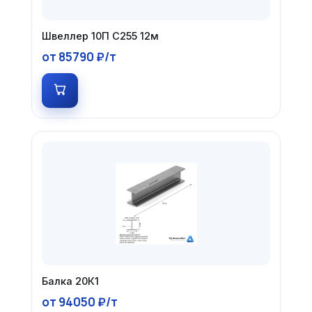
Швеллер 10П С255 12м
от 85790 ₽/т
Балка 20К1
от 94050 ₽/т