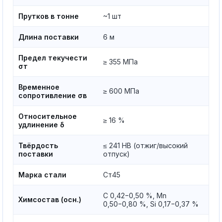
Прутков в тонне
~1 шт
Длина поставки
6 м
Предел текучести
≥ 355 МПа
σт
Временное
≥ 600 МПа
сопротивление σв
Относительное
≥ 16 %
удлинение δ
Твёрдость
≤ 241 HB (отжиг/высокий
поставки
отпуск)
Марка стали
Ст45
C 0,42−0,50 %, Mn
Химсостав (осн.)
0,50−0,80 %, Si 0,17−0,37 %