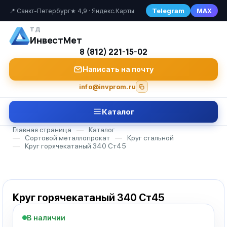
Telegram
MAX
📍 Санкт-Петербург
★ 4,9 · Яндекс.Карты
ТД
ИнвестМет
8 (812) 221-15-02
Написать на почту
info@invprom.ru
Каталог
Главная страница
—
Каталог
—
Сортовой металлопрокат
—
Круг стальной
—
Круг горячекатаный 340 Ст45
Круг горячекатаный 340 Ст45
В наличии