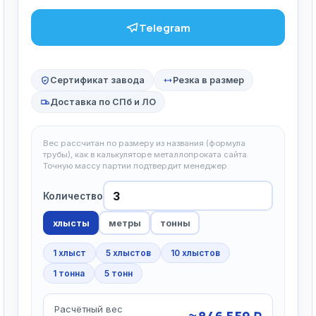
Telegram
Сертификат завода
Резка в размер
Доставка по СПб и ЛО
Вес рассчитан по размеру из названия (формула
трубы), как в калькуляторе металлопроката сайта.
Точную массу партии подтвердит менеджер.
Количество
хлысты
метры
тонны
1 хлыст
5 хлыстов
10 хлыстов
1 тонна
5 тонн
Расчётный вес