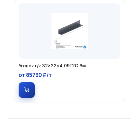
Уголок г/к 32×32×4 09Г2С 6м
от 85790 ₽/т