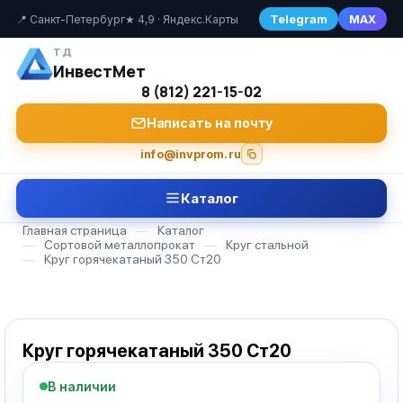
Telegram
MAX
📍 Санкт-Петербург
★ 4,9 · Яндекс.Карты
ТД
ИнвестМет
8 (812) 221-15-02
Написать на почту
info@invprom.ru
Каталог
Главная страница
—
Каталог
—
Сортовой металлопрокат
—
Круг стальной
—
Круг горячекатаный 350 Ст20
Круг горячекатаный 350 Ст20
В наличии