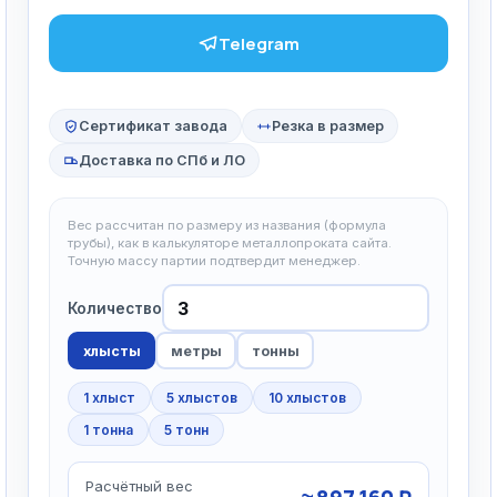
Telegram
Сертификат завода
Резка в размер
Доставка по СПб и ЛО
Вес рассчитан по размеру из названия (формула
трубы), как в калькуляторе металлопроката сайта.
Точную массу партии подтвердит менеджер.
Количество
хлысты
метры
тонны
1 хлыст
5 хлыстов
10 хлыстов
1 тонна
5 тонн
Расчётный вес