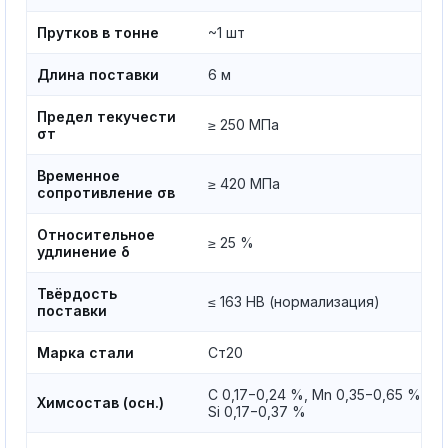
Прутков в тонне
~1 шт
Длина поставки
6 м
Предел текучести
≥ 250 МПа
σт
Временное
≥ 420 МПа
сопротивление σв
Относительное
≥ 25 %
удлинение δ
Твёрдость
≤ 163 HB (нормализация)
поставки
Марка стали
Ст20
C 0,17−0,24 %, Mn 0,35−0,65 %,
Химсостав (осн.)
Si 0,17−0,37 %