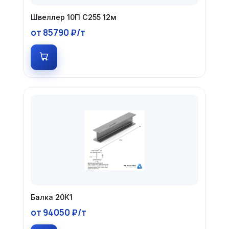
Швеллер 10П С255 12м
от 85790 ₽/т
Балка 20К1
от 94050 ₽/т