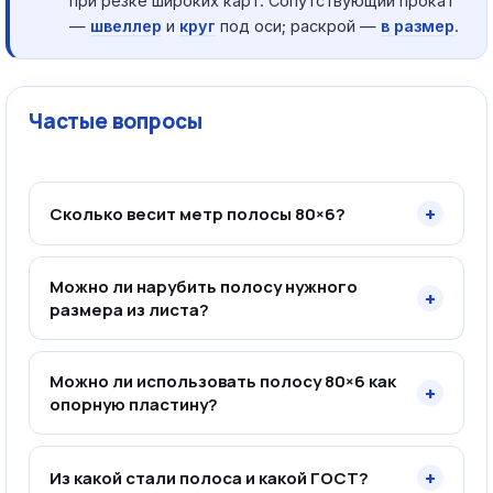
при резке широких карт. Сопутствующий прокат
—
швеллер
и
круг
под оси; раскрой —
в размер
.
Частые вопросы
+
Сколько весит метр полосы 80×6?
Можно ли нарубить полосу нужного
+
размера из листа?
Можно ли использовать полосу 80×6 как
+
опорную пластину?
+
Из какой стали полоса и какой ГОСТ?