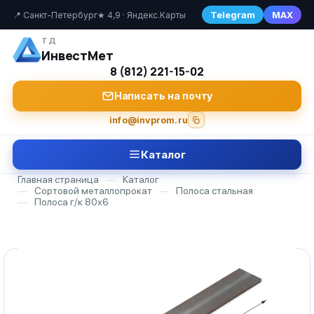
Telegram
MAX
📍 Санкт-Петербург
★ 4,9 · Яндекс.Карты
ТД
ИнвестМет
8 (812) 221-15-02
Написать на почту
info@invprom.ru
Каталог
Главная страница
—
Каталог
—
Сортовой металлопрокат
—
Полоса стальная
—
Полоса г/к 80х6