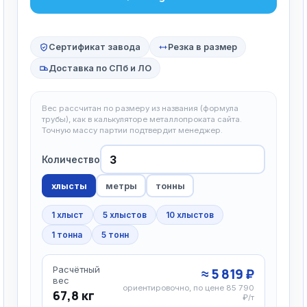
Сертификат завода
Резка в размер
Доставка по СПб и ЛО
Вес рассчитан по размеру из названия (формула
трубы), как в калькуляторе металлопроката сайта.
Точную массу партии подтвердит менеджер.
Количество
хлысты
метры
тонны
1 хлыст
5 хлыстов
10 хлыстов
1 тонна
5 тонн
Расчётный
≈ 5 819 ₽
вес
ориентировочно, по цене 85 790
67,8 кг
₽/т