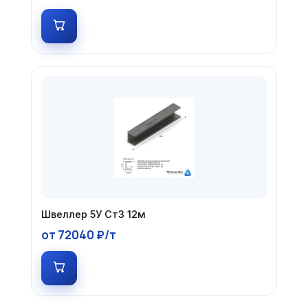
Швеллер 5У Ст3 12м
от 72040 ₽/т