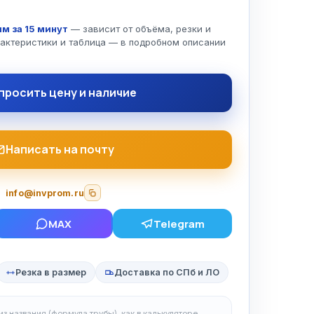
м за 15 минут
— зависит от объёма, резки и
рактеристики и таблица — в подробном описании
просить цену и наличие
Написать на почту
info@invprom.ru
MAX
Telegram
Резка в размер
Доставка по СПб и ЛО
з названия (формула трубы), как в калькуляторе