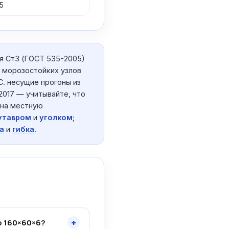
5
я Ст3 (ГОСТ 535-2005)
я морозостойких узлов
С. несущие прогоны из
2017 — учитывайте, что
 на местную
утавром
и
уголком
;
а
и
гибка
.
+
р 160×60×6?