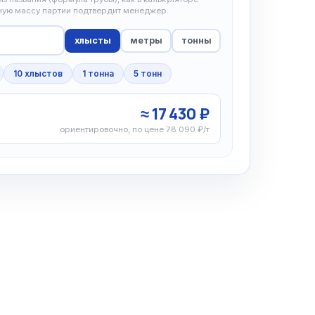
чную массу партии подтвердит менеджер.
хлысты
метры
тонны
10 хлыстов
1 тонна
5 тонн
≈ 17 430 ₽
ориентировочно, по цене 78 090 ₽/т