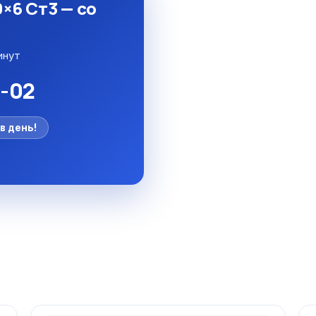
×6 Ст3 — со
инут
5-02
в день!