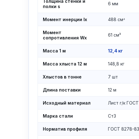
Толщина стенки и
6 мм
полки s
Момент инерции Ix
488 см⁴
Момент
61 см³
сопротивления Wx
Масса 1 м
12,4 кг
Масса хлыста 12 м
148,8 кг
Хлыстов в тонне
7 шт
Длина поставки
12 м
Исходный материал
Лист г/к ГОСТ
Марка стали
Ст3
Норматив профиля
ГОСТ 8278-8