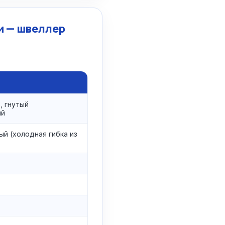
и — швеллер
, гнутый
ый
ый (холодная гибка из