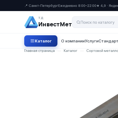
📍 Санкт-Петербург
Ежедневно 8:00–22:00
★ 4,9 · Янде
ТД
ИнвестМет
Каталог
О компании
Услуги
Стандарт
Главная страница
—
Каталог
—
Сортовой металл