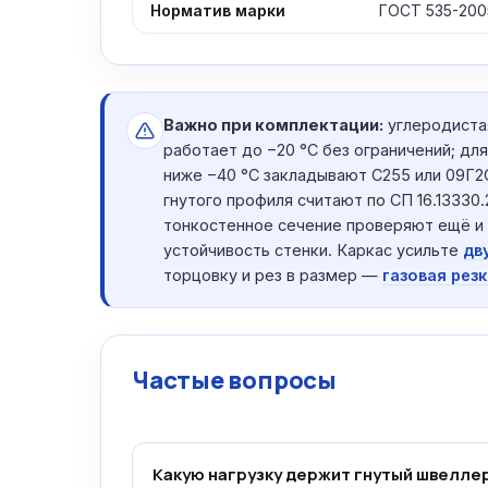
Норматив марки
ГОСТ 535-200
Важно при комплектации:
углеродиста
работает до −20 °C без ограничений; дл
ниже −40 °C закладывают С255 или 09Г2
гнутого профиля считают по СП 16.13330.
тонкостенное сечение проверяют ещё и
устойчивость стенки. Каркас усильте
дв
торцовку и рез в размер —
газовая резк
Частые вопросы
Какую нагрузку держит гнутый швелле