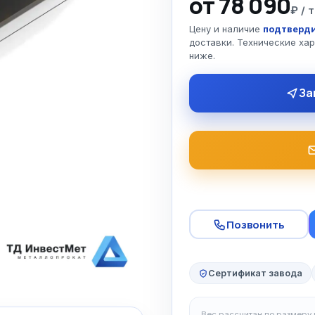
от 78 090
₽ / т
Цену и наличие
подтверди
доставки. Технические ха
ниже.
За
Позвонить
Сертификат завода
Вес рассчитан по размеру и