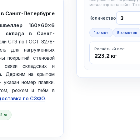
металлопроката сайта. То
 в Санкт-Петербурге
Количество
 швеллер 160×60×6
1 хлыст
5 хлыстов
о склада в Санкт-
тали Ст3 по ГОСТ 8278-
Расчётный вес
иль для нагруженных
223,2 кг
ны покрытий, стеновой
 связи складских и
па. Держим на крытом
 указан номер плавки.
том, режем и гнём в
доставка по СЗФО
.
12 м