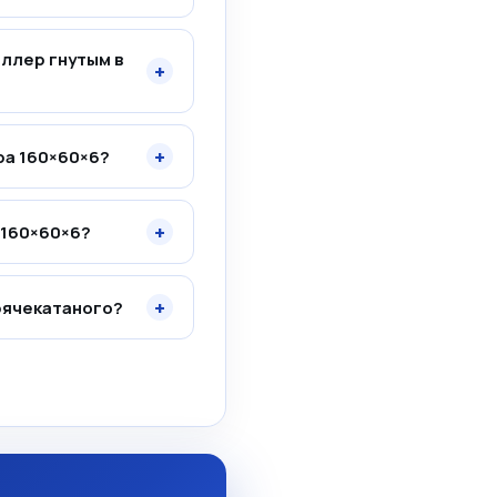
ллер гнутым в
+
+
ра 160×60×6?
+
 160×60×6?
+
рячекатаного?