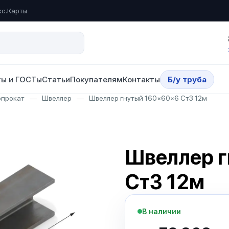
кс.Карты
ы и ГОСТы
Статьи
Покупателям
Контакты
Б/у труба
опрокат
—
Швеллер
—
Швеллер гнутый 160×60×6 Ст3 12м
Швеллер 
Ст3 12м
В наличии