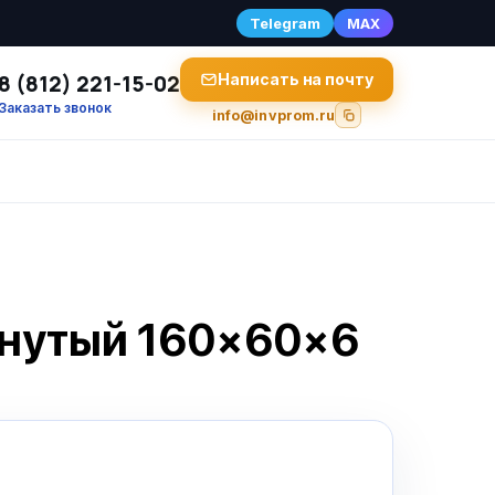
Telegram
MAX
8 (812) 221-15-02
Написать на почту
Заказать звонок
info@invprom.ru
гнутый 160×60×6