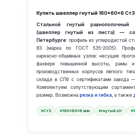
Купить швеллер гнутый 160×60×6 Ст3
Стальной гнутый равнополочный
(швеллер гнутый из листа) — с
Петербурге
: профиль из углеродистой с
83 (марка по ГОСТ 535-2005). Проф
каркасно-обшивных узлов: несущие прого
фахверк повышенной высоты, рамы и
производственных корпусов лёгкого ти
складе в СПб с сертификатами завода —
Комплектуем сопутствующим сортамен
размер. Возможна
резка и гибка
, а также
Ст3
160×60×6 мм
гнутый х/г