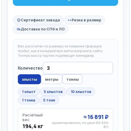
Сертификат завода
Резка в размер
Доставка по СПб и ЛО
Вес рассчитан по размеру из названия (формула
трубы), как в калькуляторе металлопроката сайта.
Точную массу партии подтвердит менеджер.
Количество
хлысты
метры
тонны
1 хлыст
5 хлыстов
10 хлыстов
1 тонна
5 тонн
Расчётный
≈ 16 891 ₽
вес
ориентировочно, по цене 86 890
194,4 кг
₽/т