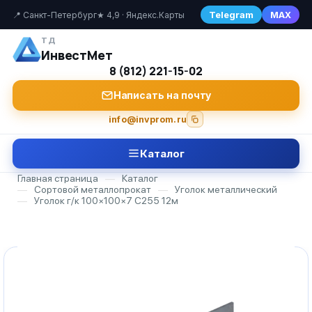
Telegram
MAX
📍 Санкт-Петербург
★ 4,9 · Яндекс.Карты
ТД
ИнвестМет
8 (812) 221-15-02
Написать на почту
info@invprom.ru
Каталог
Главная страница
—
Каталог
—
Сортовой металлопрокат
—
Уголок металлический
—
Уголок г/к 100×100×7 С255 12м