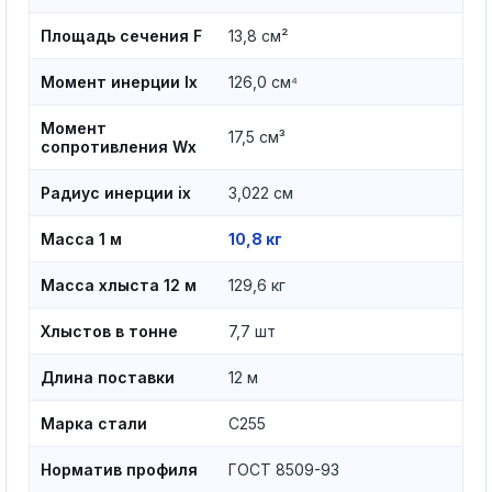
Площадь сечения F
13,8 см²
Момент инерции Ix
126,0 см⁴
Момент
17,5 см³
сопротивления Wx
Радиус инерции ix
3,022 см
Масса 1 м
10,8 кг
Масса хлыста 12 м
129,6 кг
Хлыстов в тонне
7,7 шт
Длина поставки
12 м
Марка стали
С255
Норматив профиля
ГОСТ 8509-93