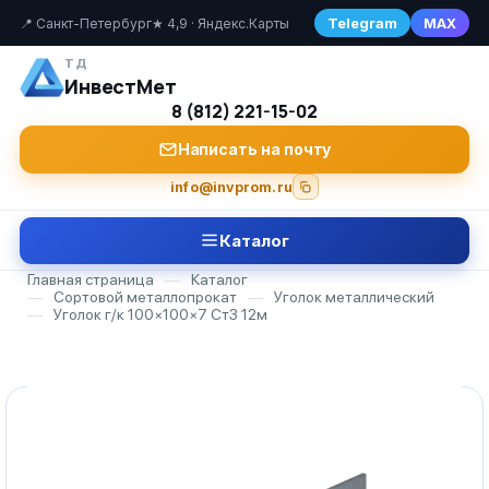
Telegram
MAX
📍 Санкт-Петербург
★ 4,9 · Яндекс.Карты
ТД
ИнвестМет
8 (812) 221-15-02
Написать на почту
info@invprom.ru
Каталог
Главная страница
—
Каталог
—
Сортовой металлопрокат
—
Уголок металлический
—
Уголок г/к 100×100×7 Ст3 12м