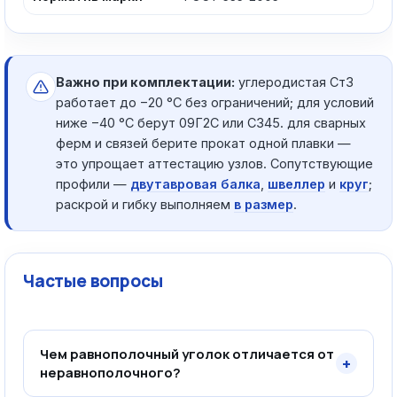
Важно при комплектации:
углеродистая Ст3
работает до −20 °C без ограничений; для условий
ниже −40 °C берут 09Г2С или С345. для сварных
ферм и связей берите прокат одной плавки —
это упрощает аттестацию узлов. Сопутствующие
профили —
двутавровая балка
,
швеллер
и
круг
;
раскрой и гибку выполняем
в размер
.
Частые вопросы
Чем равнополочный уголок отличается от
+
неравнополочного?