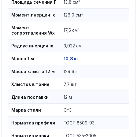
Площадь сечения F
13,8 см²
Момент инерции Ix
126,0 см⁴
Момент
17,5 см³
сопротивления Wx
Радиус инерции ix
3,022 см
Масса 1 м
10,8 кг
Масса хлыста 12 м
129,6 кг
Хлыстов в тонне
7,7 шт
Длина поставки
12 м
Марка стали
Ст3
Норматив профиля
ГОСТ 8509-93
Норматив марки
ГОСТ 535-2005