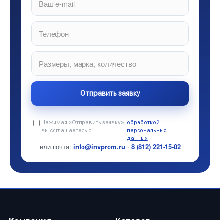
Нажимая «Отправить заявку»,
обработкой
.
вы соглашаетесь с
персональных
данных
или почта:
info@invprom.ru
·
8 (812) 221-15-02