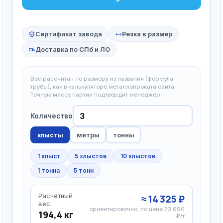
Сертификат завода
Резка в размер
Доставка по СПб и ЛО
Вес рассчитан по размеру из названия (формула
трубы), как в калькуляторе металлопроката сайта.
Точную массу партии подтвердит менеджер.
Количество
хлысты
метры
тонны
1 хлыст
5 хлыстов
10 хлыстов
1 тонна
5 тонн
Расчётный
≈ 14 325 ₽
вес
ориентировочно, по цене 73 690
194,4 кг
₽/т