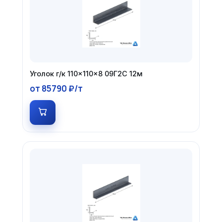
Уголок г/к 110×110×8 09Г2С 12м
от 85790 ₽/т