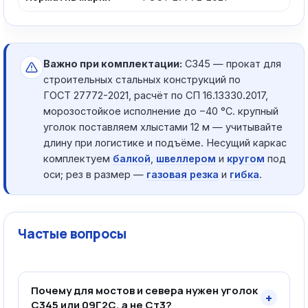
Важно при комплектации:
С345 — прокат для
строительных стальных конструкций по
ГОСТ 27772-2021, расчёт по СП 16.13330.2017,
морозостойкое исполнение до −40 °C. крупный
уголок поставляем хлыстами 12 м — учитывайте
длину при логистике и подъёме. Несущий каркас
комплектуем
балкой
,
швеллером
и
кругом
под
оси; рез в размер —
газовая резка
и
гибка
.
Частые вопросы
Почему для мостов и севера нужен уголок
+
С345 или 09Г2С, а не Ст3?