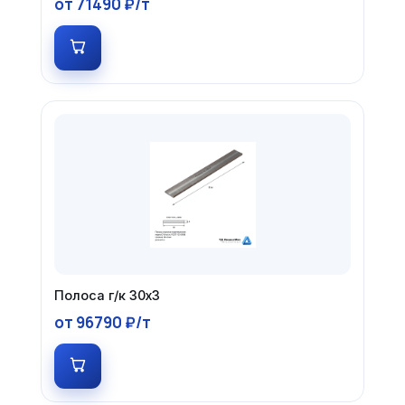
от 71490 ₽/т
Полоса г/к 30х3
от 96790 ₽/т