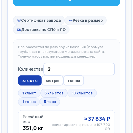
Сертификат завода
Резка в размер
Доставка по СПб и ЛО
Вес рассчитан по размеру из названия (формула
трубы), как в калькуляторе металлопроката сайта.
Точную массу партии подтвердит менеджер.
Количество
хлысты
метры
тонны
1 хлыст
5 хлыстов
10 хлыстов
1 тонна
5 тонн
Расчётный
≈ 37 834 ₽
вес
ориентировочно, по цене 107 790
351,0 кг
₽/т