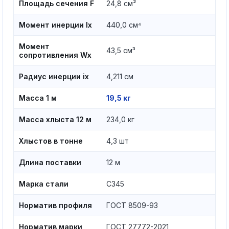
Площадь сечения F
24,8 см²
Момент инерции Ix
440,0 см⁴
Момент
43,5 см³
сопротивления Wx
Радиус инерции ix
4,211 см
Масса 1 м
19,5 кг
Масса хлыста 12 м
234,0 кг
Хлыстов в тонне
4,3 шт
Длина поставки
12 м
Марка стали
С345
Норматив профиля
ГОСТ 8509-93
Норматив марки
ГОСТ 27772-2021