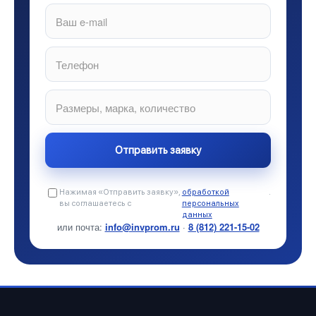
Нажимая «Отправить заявку»,
обработкой
.
вы соглашаетесь с
персональных
данных
или почта:
info@invprom.ru
·
8 (812) 221-15-02