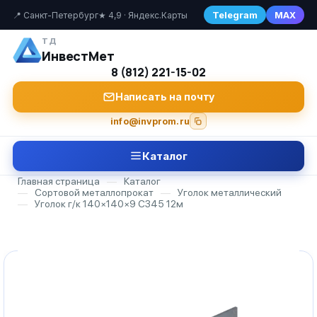
Telegram
MAX
📍 Санкт-Петербург
★ 4,9 · Яндекс.Карты
ТД
ИнвестМет
8 (812) 221-15-02
Написать на почту
info@invprom.ru
Каталог
Главная страница
—
Каталог
—
Сортовой металлопрокат
—
Уголок металлический
—
Уголок г/к 140×140×9 С345 12м