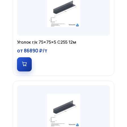
Уголок г/к 75×75×5 С255 12м
от 86890 ₽/т