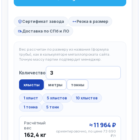
Сертификат завода
Резка в размер
Доставка по СПб и ЛО
Вес рассчитан по размеру из названия (формула
трубы), как в калькуляторе металлопроката сайта.
Точную массу партии подтвердит менеджер.
Количество
хлысты
метры
тонны
1 хлыст
5 хлыстов
10 хлыстов
1 тонна
5 тонн
Расчётный
≈ 11 964 ₽
вес
ориентировочно, по цене 73 690
162,4 кг
₽/т