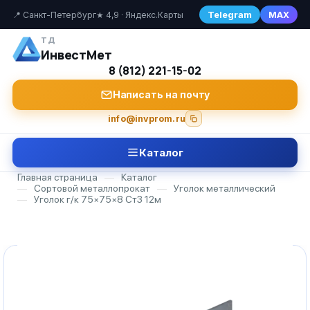
Telegram
MAX
📍 Санкт-Петербург
★ 4,9 · Яндекс.Карты
ТД
ИнвестМет
8 (812) 221-15-02
Написать на почту
info@invprom.ru
Каталог
Главная страница
—
Каталог
—
Сортовой металлопрокат
—
Уголок металлический
—
Уголок г/к 75×75×8 Ст3 12м