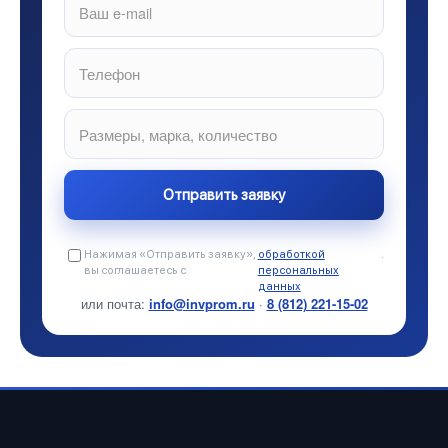
Нажимая «Отправить заявку»,
обработкой
.
вы соглашаетесь с
персональных
данных
или почта:
info@invprom.ru
·
8 (812) 221-15-02