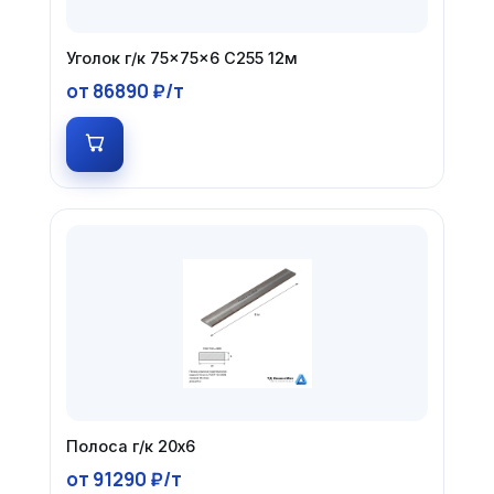
Уголок г/к 75×75×6 С255 12м
от 86890 ₽/т
Полоса г/к 20х6
от 91290 ₽/т