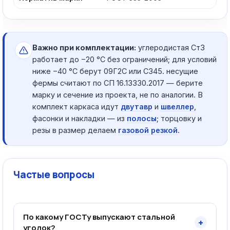
Важно при комплектации:
углеродистая Ст3
работает до −20 °C без ограничений; для условий
ниже −40 °C берут 09Г2С или С345. несущие
фермы считают по СП 16.13330.2017 — берите
марку и сечение из проекта, не по аналогии. В
комплект каркаса идут
двутавр
и
швеллер
,
фасонки и накладки — из
полосы
; торцовку и
резы в размер делаем
газовой резкой
.
Частые вопросы
По какому ГОСТу выпускают стальной
+
уголок?