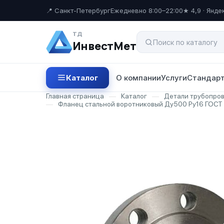
📍 Санкт-Петербург
Ежедневно 8:00–22:00
★ 4,9 · Янде
ТД
ИнвестМет
Каталог
О компании
Услуги
Стандарт
Главная страница
—
Каталог
—
Детали трубопро
—
Фланец стальной воротниковый Ду500 Ру16 ГОСТ