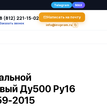
Telegram
MAX
8 (812) 221-15-02
Написать на почту
Заказать звонок
info@invprom.ru
альной
вый Ду500 Ру16
59-2015