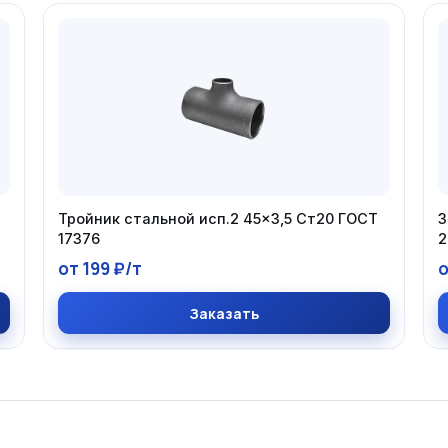
Тройник стальной исп.2 45×3,5 Ст20 ГОСТ
З
17376
2
от 199 ₽/т
о
Заказать