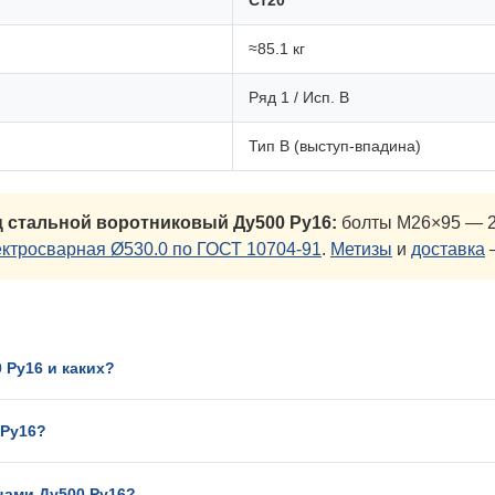
Ст20
≈85.1 кг
Ряд 1 / Исп. B
Тип B (выступ-впадина)
 стальной воротниковый Ду500 Ру16:
болты М26×95 — 20
ектросварная Ø530.0 по ГОСТ 10704-91
.
Метизы
и
доставка
—
 Ру16 и каких?
 Ру16?
цами Ду500 Ру16?