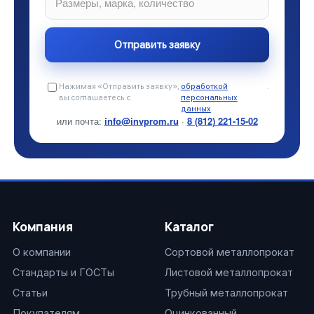
Нажимая «Отправить заявку»,
обработкой
.
вы соглашаетесь с
персональных
данных
или почта:
info@invprom.ru
·
8 (812) 221-15-02
Компания
Каталог
О компании
Сортовой металлопрокат
Стандарты и ГОСТы
Листовой металлопрокат
Статьи
Трубный металлопрокат
Покупателям
Оцинкованный