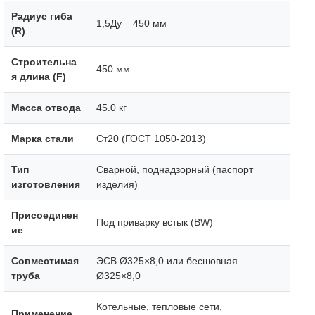
Радиус гиба
1,5Ду = 450 мм
(R)
Строительна
450 мм
я длина (F)
Масса отвода
45.0 кг
Марка стали
Ст20 (ГОСТ 1050-2013)
Тип
Сварной, поднадзорный (паспорт
изготовления
изделия)
Присоединен
Под приварку встык (BW)
ие
Совместимая
ЭСВ Ø325×8,0 или бесшовная
труба
Ø325×8,0
Котельные, тепловые сети,
Применение