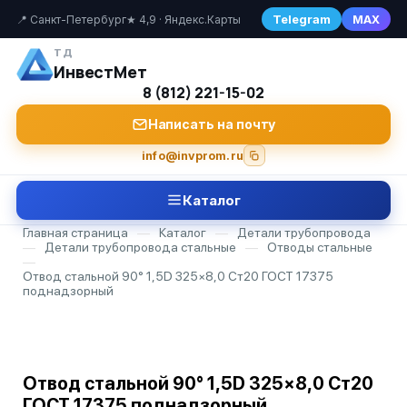
Telegram
MAX
📍 Санкт-Петербург
★ 4,9 · Яндекс.Карты
ТД
ИнвестМет
8 (812) 221-15-02
Написать на почту
info@invprom.ru
Каталог
Главная страница
—
Каталог
—
Детали трубопровода
—
Детали трубопровода стальные
—
Отводы стальные
—
Отвод стальной 90° 1,5D 325×8,0 Ст20 ГОСТ 17375
поднадзорный
Отвод стальной 90° 1,5D 325×8,0 Ст20
ГОСТ 17375 поднадзорный