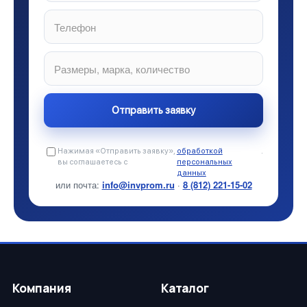
Нажимая «Отправить заявку»,
обработкой
.
вы соглашаетесь с
персональных
данных
или почта:
info@invprom.ru
·
8 (812) 221-15-02
Компания
Каталог