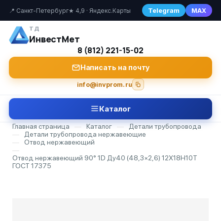
Telegram
MAX
📍 Санкт-Петербург
★ 4,9 · Яндекс.Карты
ТД
ИнвестМет
8 (812) 221-15-02
Написать на почту
info@invprom.ru
Каталог
Главная страница
—
Каталог
—
Детали трубопровода
—
Детали трубопровода нержавеющие
—
Отвод нержавеющий
—
Отвод нержавеющий 90° 1D Ду40 (48,3×2,6) 12Х18Н10Т
ГОСТ 17375