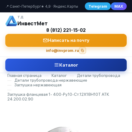
Telegram
MAX
📍 Санкт-Петербург
★ 4,9 · Яндекс.Карты
ТД
ИнвестМет
8 (812) 221-15-02
Написать на почту
info@invprom.ru
Каталог
Главная страница
—
Каталог
—
Детали трубопровода
—
Детали трубопровода нержавеющие
—
Заглушка нержавеющая
—
Заглушка фланцевая 1- 400-Ру.10-Ст.12Х18Н10Т АТК
24.200.02.90