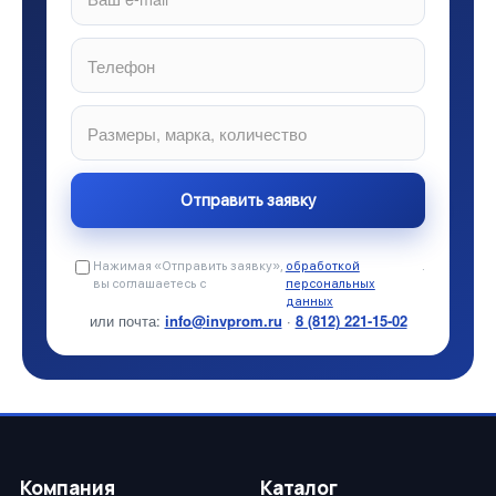
Нажимая «Отправить заявку»,
обработкой
.
вы соглашаетесь с
персональных
данных
или почта:
info@invprom.ru
·
8 (812) 221-15-02
Компания
Каталог