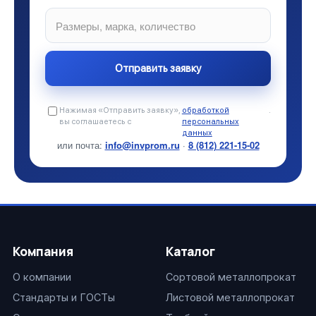
Нажимая «Отправить заявку»,
обработкой
.
вы соглашаетесь с
персональных
данных
или почта:
info@invprom.ru
·
8 (812) 221-15-02
Компания
Каталог
О компании
Сортовой металлопрокат
Стандарты и ГОСТы
Листовой металлопрокат