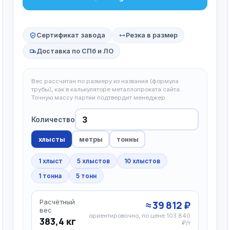
Сертификат завода
Резка в размер
Доставка по СПб и ЛО
Вес рассчитан по размеру из названия (формула
трубы), как в калькуляторе металлопроката сайта.
Точную массу партии подтвердит менеджер.
Количество
хлысты
метры
тонны
1 хлыст
5 хлыстов
10 хлыстов
1 тонна
5 тонн
Расчётный
≈ 39 812 ₽
вес
ориентировочно, по цене 103 840
383,4 кг
₽/т