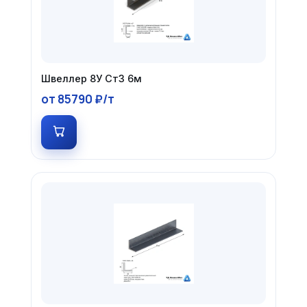
Швеллер 8У Ст3 6м
от 85790 ₽/т