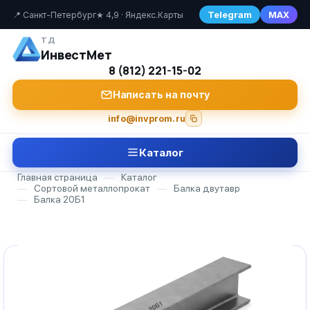
Telegram
MAX
📍 Санкт-Петербург
★ 4,9 · Яндекс.Карты
ТД
ИнвестМет
8 (812) 221-15-02
Написать на почту
info@invprom.ru
Каталог
Главная страница
—
Каталог
—
Сортовой металлопрокат
—
Балка двутавр
—
Балка 20Б1