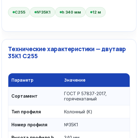
С255
№35К1
h 340 мм
12 м
Технические характеристики — двутавр
35К1 С255
Параметр
Значение
ГОСТ Р 57837-2017,
Сортамент
горячекатаный
Тип профиля
Колонный (К)
Номер профиля
№35К1
Высота профиля h
340 мм