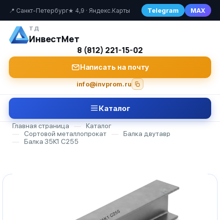
Telegram
MAX
📍 Санкт-Петербург
★ 4,9 · Яндекс.Карты
ТД
ИнвестМет
8 (812) 221-15-02
Написать на почту
info@invprom.ru
Каталог
Главная страница
—
Каталог
—
Сортовой металлопрокат
—
Балка двутавр
—
Балка 35К1 С255