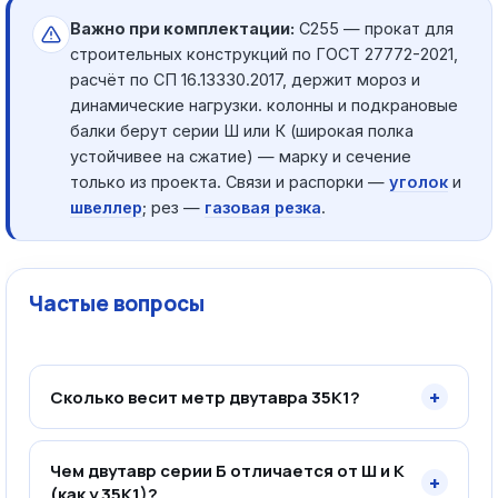
Важно при комплектации:
С255 — прокат для
строительных конструкций по ГОСТ 27772-2021,
расчёт по СП 16.13330.2017, держит мороз и
динамические нагрузки. колонны и подкрановые
балки берут серии Ш или К (широкая полка
устойчивее на сжатие) — марку и сечение
только из проекта. Связи и распорки —
уголок
и
швеллер
; рез —
газовая резка
.
Частые вопросы
+
Сколько весит метр двутавра 35К1?
Чем двутавр серии Б отличается от Ш и К
+
(как у 35К1)?