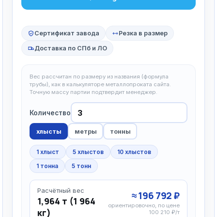
Сертификат завода
Резка в размер
Доставка по СПб и ЛО
Вес рассчитан по размеру из названия (формула
трубы), как в калькуляторе металлопроката сайта.
Точную массу партии подтвердит менеджер.
Количество
хлысты
метры
тонны
1 хлыст
5 хлыстов
10 хлыстов
1 тонна
5 тонн
Расчётный вес
≈ 196 792 ₽
1,964 т (1 964
ориентировочно, по цене
кг)
100 210 ₽/т