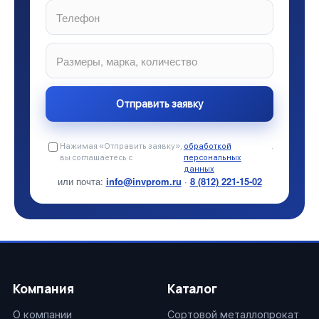
Нажимая «Отправить заявку»,
обработкой
.
вы соглашаетесь с
персональных
данных
или почта:
info@invprom.ru
·
8 (812) 221-15-02
Компания
Каталог
О компании
Сортовой металлопрокат