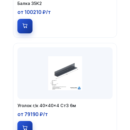
Балка 35К2
от 100210 ₽/т
Уголок г/к 40×40×4 Ст3 6м
от 79190 ₽/т