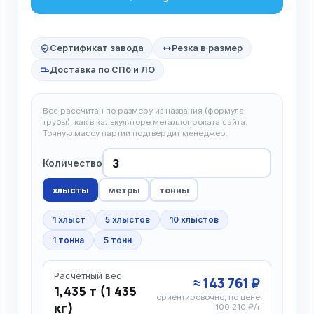
Сертификат завода
Резка в размер
Доставка по СПб и ЛО
Вес рассчитан по размеру из названия (формула
трубы), как в калькуляторе металлопроката сайта.
Точную массу партии подтвердит менеджер.
Количество
хлысты
метры
тонны
1 хлыст
5 хлыстов
10 хлыстов
1 тонна
5 тонн
Расчётный вес
≈ 143 761 ₽
1,435 т (1 435
ориентировочно, по цене
кг)
100 210 ₽/т