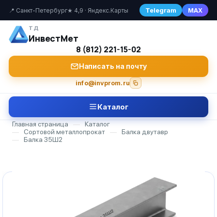
Telegram
MAX
📍 Санкт-Петербург
★ 4,9 · Яндекс.Карты
ТД
ИнвестМет
8 (812) 221-15-02
Написать на почту
info@invprom.ru
Каталог
Главная страница
—
Каталог
—
Сортовой металлопрокат
—
Балка двутавр
—
Балка 35Ш2