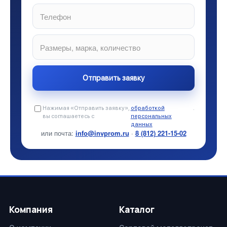
Нажимая «Отправить заявку»,
обработкой
.
вы соглашаетесь с
персональных
данных
или почта:
info@invprom.ru
·
8 (812) 221-15-02
Компания
Каталог