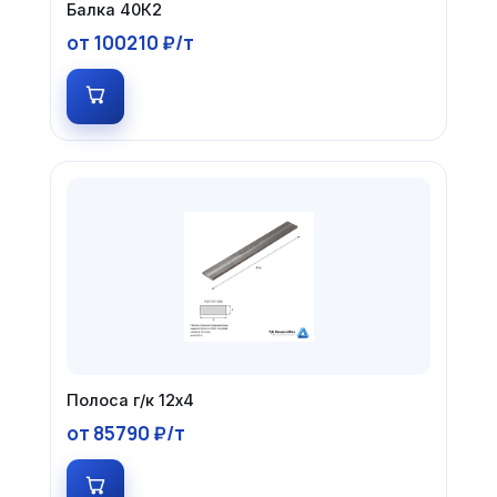
Балка 40К2
от 100210 ₽/т
Полоса г/к 12х4
от 85790 ₽/т