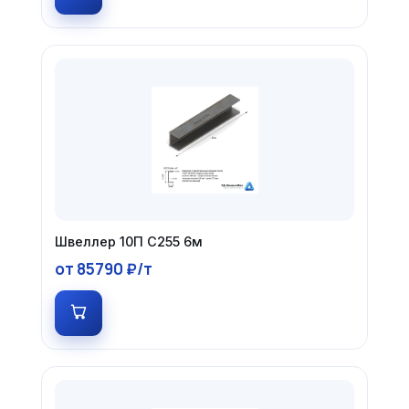
Швеллер 10П С255 6м
от 85790 ₽/т