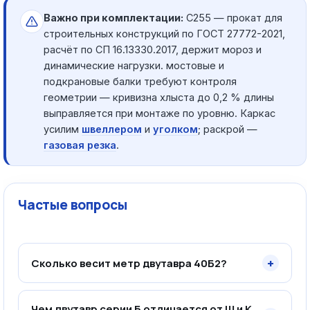
Важно при комплектации:
С255 — прокат для
строительных конструкций по ГОСТ 27772-2021,
расчёт по СП 16.13330.2017, держит мороз и
динамические нагрузки. мостовые и
подкрановые балки требуют контроля
геометрии — кривизна хлыста до 0,2 % длины
выправляется при монтаже по уровню. Каркас
усилим
швеллером
и
уголком
; раскрой —
газовая резка
.
Частые вопросы
+
Сколько весит метр двутавра 40Б2?
Чем двутавр серии Б отличается от Ш и К