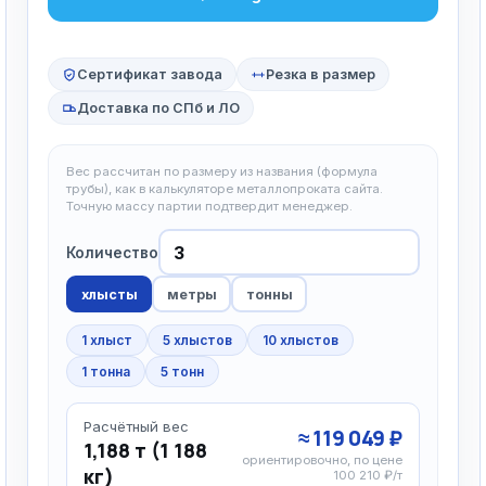
Сертификат завода
Резка в размер
Доставка по СПб и ЛО
Вес рассчитан по размеру из названия (формула
трубы), как в калькуляторе металлопроката сайта.
Точную массу партии подтвердит менеджер.
Количество
хлысты
метры
тонны
1 хлыст
5 хлыстов
10 хлыстов
1 тонна
5 тонн
Расчётный вес
≈ 119 049 ₽
1,188 т (1 188
ориентировочно, по цене
кг)
100 210 ₽/т