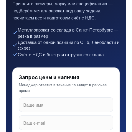
Пришлите размеры, марку или спецификацию —
подберём металлопрокат под вашу задачу,
посчитаем вес и подготовим счёт с НДС.
Металлопрокат со склада в Санкт-Петербурге —
резка в размер
Доставка от одной позиции по СПб, Ленобласти и
СЗФО
Счёт с НДС и быстрая отгрузка со склада
Запрос цены и наличия
Менеджер ответит в течение 15 минут в рабочее
время