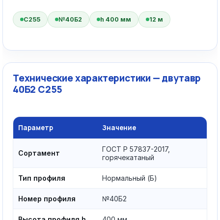
С255
№40Б2
h 400 мм
12 м
Технические характеристики — двутавр
40Б2 С255
Параметр
Значение
ГОСТ Р 57837-2017,
Сортамент
горячекатаный
Тип профиля
Нормальный (Б)
Номер профиля
№40Б2
Высота профиля h
400 мм