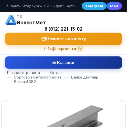
Telegram
MAX
📍 Санкт-Петербург
★ 4,9 · Яндекс.Карты
ТД
ИнвестМет
8 (812) 221-15-02
Написать на почту
info@invprom.ru
Каталог
Главная страница
—
Каталог
—
Сортовой металлопрокат
—
Балка двутавр
—
Балка 40Б2