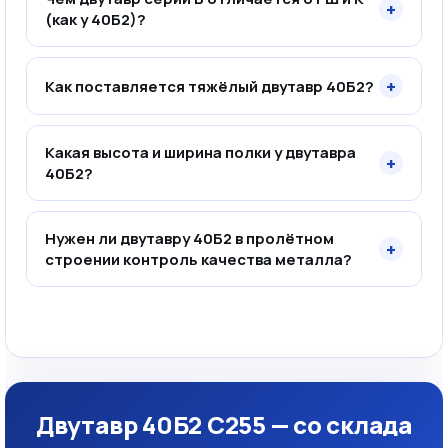
+
(как у 40Б2)?
+
Как поставляется тяжёлый двутавр 40Б2?
Какая высота и ширина полки у двутавра
+
40Б2?
Нужен ли двутавру 40Б2 в пролётном
+
строении контроль качества металла?
Двутавр 40Б2 С255 — со склада