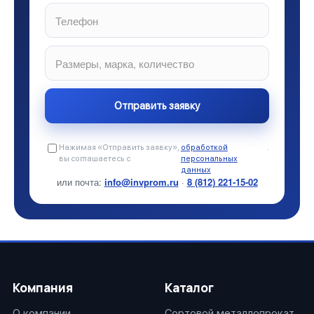
Нажимая «Отправить заявку»,
обработкой
.
вы соглашаетесь с
персональных
данных
или почта:
info@invprom.ru
·
8 (812) 221-15-02
Компания
Каталог
О компании
Сортовой металлопрокат