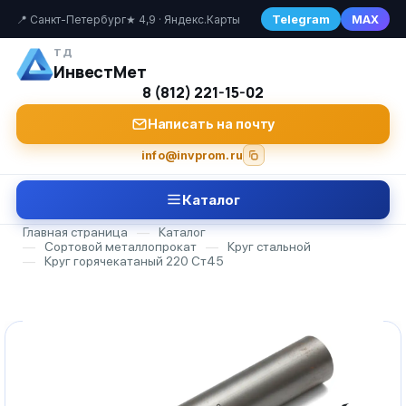
Telegram
MAX
📍 Санкт-Петербург
★ 4,9 · Яндекс.Карты
ТД
ИнвестМет
8 (812) 221-15-02
Написать на почту
info@invprom.ru
Каталог
Главная страница
—
Каталог
—
Сортовой металлопрокат
—
Круг стальной
—
Круг горячекатаный 220 Ст45