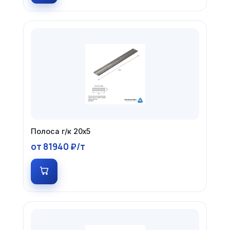
Полоса г/к 20х5
от 81940 ₽/т