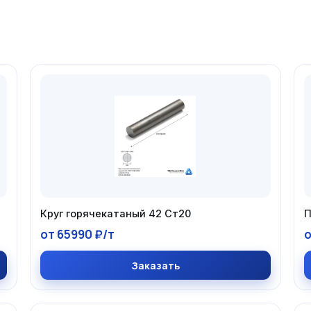
Круг горячекатаный 42 Ст20
П
от 65990 ₽/т
о
Заказать