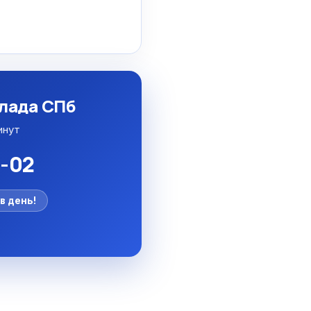
клада СПб
инут
5-02
в день!