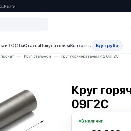
кс.Карты
ы и ГОСТы
Статьи
Покупателям
Контакты
Б/у труба
опрокат
—
Круг стальной
—
Круг горячекатаный 42 09Г2С
Круг горя
09Г2С
В наличии