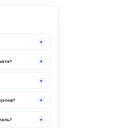
+
+
мата?
+
+
 узлов?
+
таль?