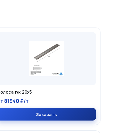
олоса г/к 20х5
т 81940 ₽/т
Заказать