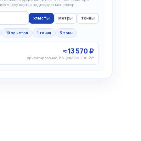
чную массу партии подтвердит менеджер.
хлысты
метры
тонны
10 хлыстов
1 тонна
5 тонн
≈ 13 570 ₽
ориентировочно, по цене 69 290 ₽/т