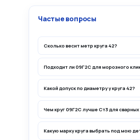
Частые вопросы
Сколько весит метр круга 42?
Подходит ли 09Г2С для морозного кли
Какой допуск по диаметру у круга 42?
Чем круг 09Г2С лучше Ст3 для сварных
Какую марку круга выбрать под мою де