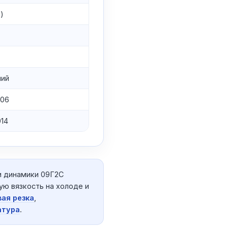
)
ний
006
014
и динамики 09Г2С
ую вязкость на холоде и
вая резка
,
атура
.