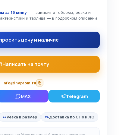
м за 15 минут
— зависит от объёма, резки и
рактеристики и таблица — в подробном описании
просить цену и наличие
Написать на почту
info@invprom.ru
MAX
Telegram
Резка в размер
Доставка по СПб и ЛО
з названия (формула трубы), как в калькуляторе