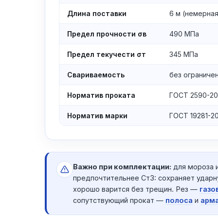
Длина поставки
6 м (немерная
Предел прочности σв
490 МПа
Предел текучести σт
345 МПа
Свариваемость
без ограниче
Норматив проката
ГОСТ 2590-2
Норматив марки
ГОСТ 19281-2
Важно при комплектации:
для мороза 
предпочтительнее Ст3: сохраняет ударн
хорошо варится без трещин. Рез —
газо
сопутствующий прокат —
полоса
и
арм