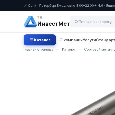
📍 Санкт-Петербург
Ежедневно 8:00–22:00
★ 4,9 · Янде
ТД
ИнвестМет
Каталог
О компании
Услуги
Стандарт
Главная страница
—
Каталог
—
Сортовой металл