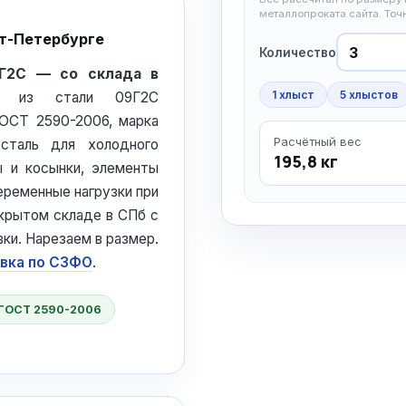
металлопроката сайта. То
кт-Петербурге
Количество
9Г2С — со склада в
1 хлыст
5 хлыстов
 из стали 09Г2С
ГОСТ 2590-2006, марка
Расчётный вес
 сталь для холодного
195,8 кг
ы и косынки, элементы
еременные нагрузки при
крытом складе в СПб с
ки. Нарезаем в размер.
вка по СЗФО
.
ГОСТ 2590-2006