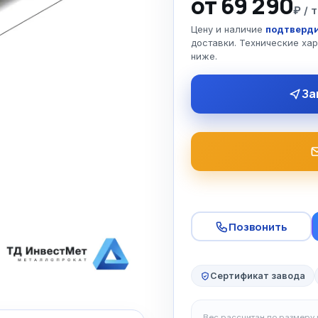
от 69 290
₽ / т
Цену и наличие
подтверди
доставки. Технические ха
ниже.
За
Позвонить
Сертификат завода
Вес рассчитан по размеру и