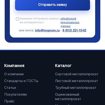
Нажимая «Отправить заявку»,
обработкой
.
вы соглашаетесь с
персональных
данных
или почта:
info@invprom.ru
·
8 (812) 221-15-02
Компания
Каталог
О компании
Сортовой металлопрокат
Стандарты и ГОСТы
Листовой металлопрокат
Статьи
Трубный металлопрокат
Покупателям
Оцинкованный
металлопрокат
Прайс