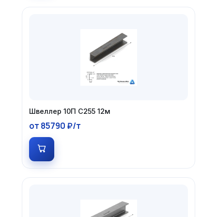
Швеллер 10П С255 12м
от 85790 ₽/т