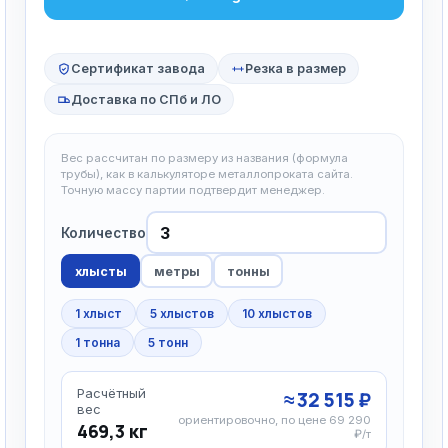
Сертификат завода
Резка в размер
Доставка по СПб и ЛО
Вес рассчитан по размеру из названия (формула
трубы), как в калькуляторе металлопроката сайта.
Точную массу партии подтвердит менеджер.
Количество
хлысты
метры
тонны
1 хлыст
5 хлыстов
10 хлыстов
1 тонна
5 тонн
Расчётный
≈ 32 515 ₽
вес
ориентировочно, по цене 69 290
469,3 кг
₽/т