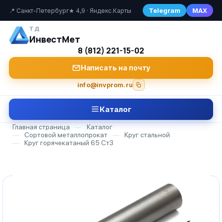
Telegram
MAX
📍 Санкт-Петербург
★ 4,9 · Яндекс.Карты
ТД
ИнвестМет
8 (812) 221-15-02
Написать на почту
info@invprom.ru
Каталог
Главная страница
—
Каталог
—
Сортовой металлопрокат
—
Круг стальной
—
Круг горячекатаный 65 Ст3