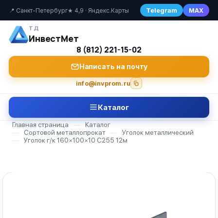
Telegram
MAX
📍 Санкт-Петербург
★ 4,9 · Яндекс.Карты
ТД
ИнвестМет
8 (812) 221-15-02
Написать на почту
info@invprom.ru
Каталог
Главная страница
—
Каталог
—
Сортовой металлопрокат
—
Уголок металлический
—
Уголок г/к 160×100×10 С255 12м