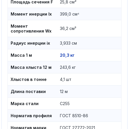
Площадь сечения F
25,8 см²
Момент инерции Ix
399,0 см⁴
Момент
36,2 см³
сопротивления Wx
Радиус инерции ix
3,933 см
Масса 1 м
20,3 кг
Масса хлыста 12 м
243,6 кг
Хлыстов в тонне
4,1 шт
Длина поставки
12 м
Марка стали
С255
Норматив профиля
ГОСТ 8510-86
Норматив марки
ГОСТ 27772-2021