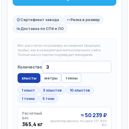
Сертификат завода
Резка в размер
Доставка по СПб и ЛО
Вес рассчитан по размеру из названия (формула
трубы), как в калькуляторе металлопроката сайта.
Точную массу партии подтвердит менеджер.
Количество
хлысты
метры
тонны
1 хлыст
5 хлыстов
10 хлыстов
1 тонна
5 тонн
Расчётный
≈ 50 239 ₽
вес
ориентировочно, по цене 137 490
365,4 кг
₽/т