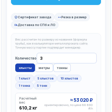
Сертификат завода
Резка в размер
Доставка по СПб и ЛО
Вес рассчитан по размеру из названия (формула
трубы), как в калькуляторе металлопроката сайта.
Точную массу партии подтвердит менеджер.
Количество
хлысты
метры
тонны
1 хлыст
5 хлыстов
10 хлыстов
1 тонна
5 тонн
Расчётный
≈ 53 020 ₽
вес
ориентировочно, по цене 86 890
610,2 кг
₽/т