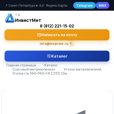
Telegram
MAX
📍 Санкт-Петербург
★ 4,9 · Яндекс.Карты
ТД
ИнвестМет
8 (812) 221-15-02
Написать на почту
info@invprom.ru
Каталог
Главная страница
—
Каталог
—
Сортовой металлопрокат
—
Уголок металлический
—
Уголок г/к 160×160×14 С255 12м