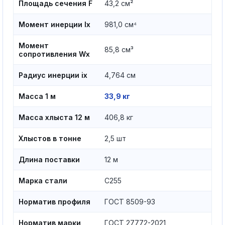
Площадь сечения F
43,2 см²
Момент инерции Ix
981,0 см⁴
Момент
85,8 см³
сопротивления Wx
Радиус инерции ix
4,764 см
Масса 1 м
33,9 кг
Масса хлыста 12 м
406,8 кг
Хлыстов в тонне
2,5 шт
Длина поставки
12 м
Марка стали
С255
Норматив профиля
ГОСТ 8509-93
Норматив марки
ГОСТ 27772-2021