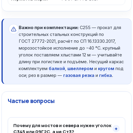
Важно при комплектации:
С255 — прокат для
строительных стальных конструкций по
ГОСТ 27772-2021, расчёт по СП 16.13330.2017,
морозостойкое исполнение до −40 °C. крупный
уголок поставляем хлыстами 12 м — учитывайте
длину при логистике и подъёме. Несущий каркас
комплектуем
балкой
,
швеллером
и
кругом
под
оси; рез в размер —
газовая резка
и
гибка
.
Частые вопросы
Почему для мостов и севера нужен уголок
+
С345 или 09Г2С, а не Ст3?