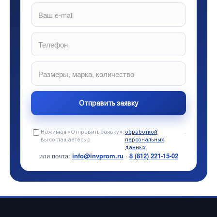
Нажимая «Отправить заявку»,
обработкой
.
вы соглашаетесь с
персональных
данных
или почта:
info@invprom.ru
·
8 (812) 221-15-02