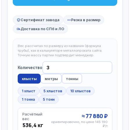
Сертификат завода
Резка в размер
Доставка по СПб и ЛО
Вес рассчитан по размеру из названия (формула
трубы), как в калькуляторе металлопроката сайта.
Точную массу партии подтвердит менеджер.
Количество
хлысты
метры
тонны
1 хлыст
5 хлыстов
10 хлыстов
1 тонна
5 тонн
Расчётный
≈ 77 880 ₽
вес
ориентировочно, по цене 145 190
536,4 кг
₽/т