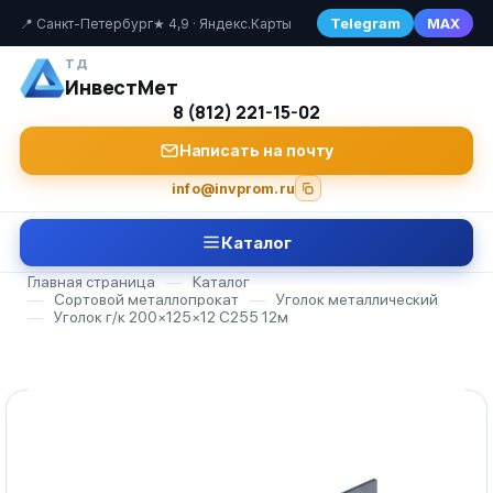
Telegram
MAX
📍 Санкт-Петербург
★ 4,9 · Яндекс.Карты
ТД
ИнвестМет
8 (812) 221-15-02
Написать на почту
info@invprom.ru
Каталог
Главная страница
—
Каталог
—
Сортовой металлопрокат
—
Уголок металлический
—
Уголок г/к 200×125×12 С255 12м