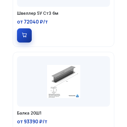
Швеллер 5У Ст3 6м
от 72040 ₽/т
Балка 20Ш1
от 93390 ₽/т