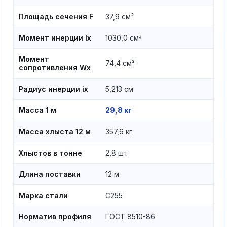
Площадь сечения F
37,9 см²
Момент инерции Ix
1030,0 см⁴
Момент
74,4 см³
сопротивления Wx
Радиус инерции ix
5,213 см
Масса 1 м
29,8 кг
Масса хлыста 12 м
357,6 кг
Хлыстов в тонне
2,8 шт
Длина поставки
12 м
Марка стали
С255
Норматив профиля
ГОСТ 8510-86