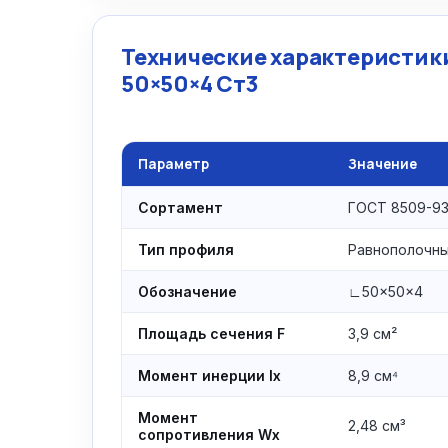
Технические характеристики
50×50×4 Ст3
Параметр
Значение
Сортамент
ГОСТ 8509-93
Тип профиля
Равнополочн
Обозначение
∟50×50×4
Площадь сечения F
3,9 см²
Момент инерции Ix
8,9 см⁴
Момент
2,48 см³
сопротивления Wx