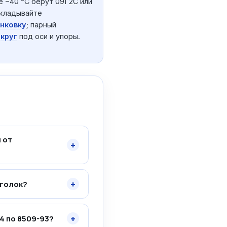
е −40 °C берут 09Г2С или
акладывайте
нковку
; парный
и
круг
под оси и упоры.
 от
+
+
уголок?
+
4 по 8509-93?