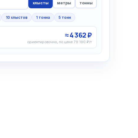
хлысты
метры
тонны
10 хлыстов
1 тонна
5 тонн
≈ 4 362 ₽
ориентировочно, по цене 79 190 ₽/т