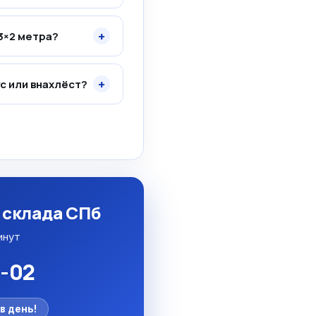
+
3×2 метра?
+
ус или внахлёст?
о склада СПб
инут
5-02
в день!