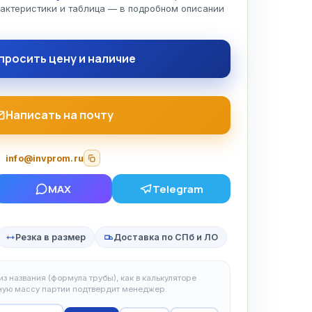
рактеристики и таблица — в подробном описании
просить цену и наличие
Написать на почту
info@invprom.ru
MAX
Telegram
Резка в размер
Доставка по СПб и ЛО
з названия (формула трубы), как в калькуляторе
чную массу партии подтвердит менеджер.