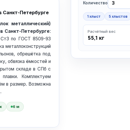
Количество
в Санкт-Петербурге
1 хлыст
5 хлыстов
олок металлический)
 в Санкт-Петербурге
:
Расчётный вес
55,1 кг
 Ст3 по ГОСТ 8509-93
ка металлоконструкций
льонов, обрешётка под
ку, обвязка ёмкостей и
крытом складе в СПб с
 плавки. Комплектуем
ём в размер. Возможна
О
.
к
6 м