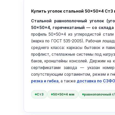
Купить уголок стальной 50×50×4 Ст3 
Стальной равнополочный уголок (уг
50×50×4, горячекатаный — со склада
профиль 50×50×4 из углеродистой стали
(марка по ГОСТ 535-2005). Рабочая лошад
среднего класса: каркасы бытовок и пави
профлист, стеллажные системы под нагруз
баков, кронштейны консолей. Держим на 
сертификатами завода — указан номер
сопутствующим сортаментом, режем и гн
резка и гибка
, а также
доставка по СЗФ
Ст3
50×50×4 мм
равнополочный г/