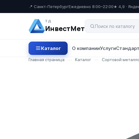
📍 Санкт-Петербург
Ежедневно 8:00–22:00
★ 4,9 · Янде
ТД
ИнвестМет
Каталог
О компании
Услуги
Стандарт
Главная страница
—
Каталог
—
Сортовой металл