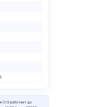
3
5
я Ст3 работает до