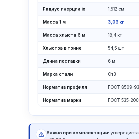
Радиус инерции ix
1,512 см
Масса 1 м
3,06 кг
Масса хлыста 6 м
18,4 кг
Хлыстов в тонне
54,5 шт
Длина поставки
6 м
Марка стали
Ст3
Норматив профиля
ГОСТ 8509-9
Норматив марки
ГОСТ 535-200
Важно при комплектации:
углеродиста