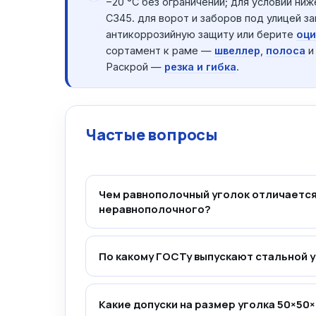
−20 °C без ограничений; для условий ниж
С345. для ворот и заборов под улицей з
антикоррозийную защиту или берите
оци
сортамент к раме —
швеллер
,
полоса
Раскрой —
резка и гибка
.
Частые вопросы
Чем равнополочный уголок отличается
неравнополочного?
По какому ГОСТу выпускают стальной 
Какие допуски на размер уголка 50×50×