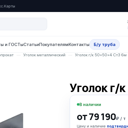
кс.Карты
ы и ГОСТы
Статьи
Покупателям
Контакты
Б/у труба
опрокат
—
Уголок металлический
—
Уголок г/к 50×50×4 Ст3 6м
Уголок г/
В наличии
от 79 190
₽ / т
Цену и наличие
подтверди