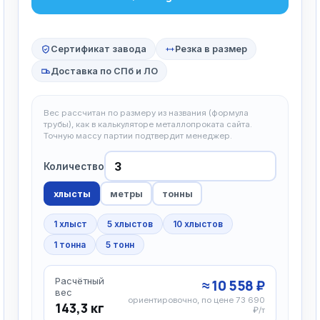
Сертификат завода
Резка в размер
Доставка по СПб и ЛО
Вес рассчитан по размеру из названия (формула
трубы), как в калькуляторе металлопроката сайта.
Точную массу партии подтвердит менеджер.
Количество
хлысты
метры
тонны
1 хлыст
5 хлыстов
10 хлыстов
1 тонна
5 тонн
Расчётный
≈ 10 558 ₽
вес
ориентировочно, по цене 73 690
143,3 кг
₽/т