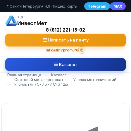
Telegram
MAX
📍 Санкт-Петербург
★ 4,9 · Яндекс.Карты
ТД
ИнвестМет
8 (812) 221-15-02
Написать на почту
info@invprom.ru
Каталог
Главная страница
—
Каталог
—
Сортовой металлопрокат
—
Уголок металлический
—
Уголок г/к 75×75×7 Ст3 12м