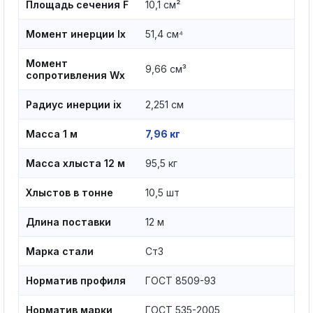
Площадь сечения F
10,1 см²
Момент инерции Ix
51,4 см⁴
Момент
9,66 см³
сопротивления Wx
Радиус инерции ix
2,251 см
Масса 1 м
7,96 кг
Масса хлыста 12 м
95,5 кг
Хлыстов в тонне
10,5 шт
Длина поставки
12 м
Марка стали
Ст3
Норматив профиля
ГОСТ 8509-93
Норматив марки
ГОСТ 535-2005