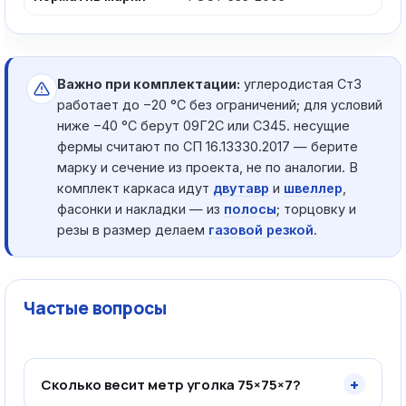
Важно при комплектации:
углеродистая Ст3
работает до −20 °C без ограничений; для условий
ниже −40 °C берут 09Г2С или С345. несущие
фермы считают по СП 16.13330.2017 — берите
марку и сечение из проекта, не по аналогии. В
комплект каркаса идут
двутавр
и
швеллер
,
фасонки и накладки — из
полосы
; торцовку и
резы в размер делаем
газовой резкой
.
Частые вопросы
+
Сколько весит метр уголка 75×75×7?