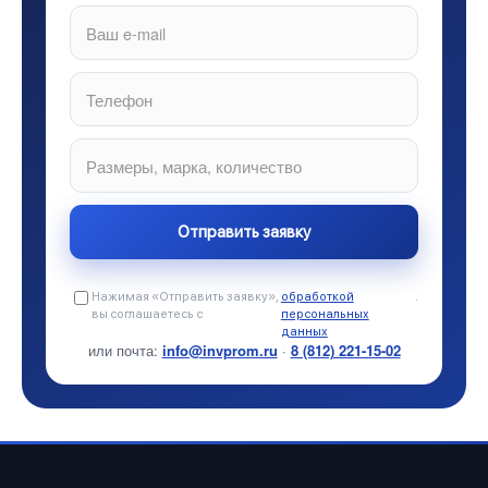
Нажимая «Отправить заявку»,
обработкой
.
вы соглашаетесь с
персональных
данных
или почта:
info@invprom.ru
·
8 (812) 221-15-02