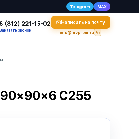
Telegram
MAX
8 (812) 221-15-02
Написать на почту
Заказать звонок
info@invprom.ru
2м
к 90×90×6 С255