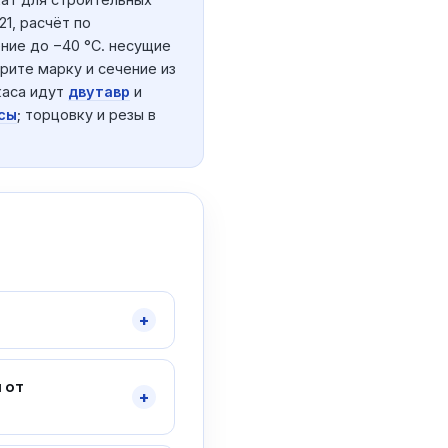
1, расчёт по
ение до −40 °C. несущие
рите марку и сечение из
каса идут
двутавр
и
сы
; торцовку и резы в
+
 от
+