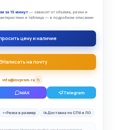
т
м за 15 минут
— зависит от объёма, резки и
рактеристики и таблица — в подробном описании
просить цену и наличие
Написать на почту
info@invprom.ru
MAX
Telegram
Резка в размер
Доставка по СПб и ЛО
з названия (формула трубы), как в калькуляторе