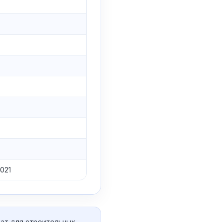
3
021
ат для строительных