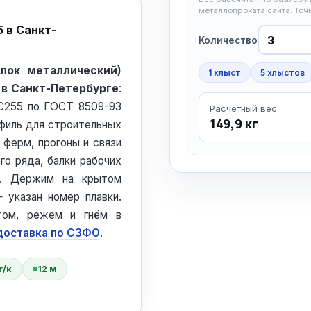
металлопроката сайта. То
 в Санкт-
Количество
олок металлический)
1 хлыст
5 хлыстов
 в Санкт-Петербурге
:
 С255 по ГОСТ 8509-93
Расчётный вес
149,9 кг
филь для строительных
 ферм, прогоны и связи
го ряда, балки рабочих
й. Держим на крытом
 указан номер плавки.
том, режем и гнём в
доставка по СЗФО
.
г/к
12 м