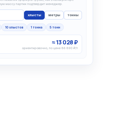
чную массу партии подтвердит менеджер.
хлысты
метры
тонны
10 хлыстов
1 тонна
5 тонн
≈ 13 028 ₽
ориентировочно, по цене 86 890 ₽/т