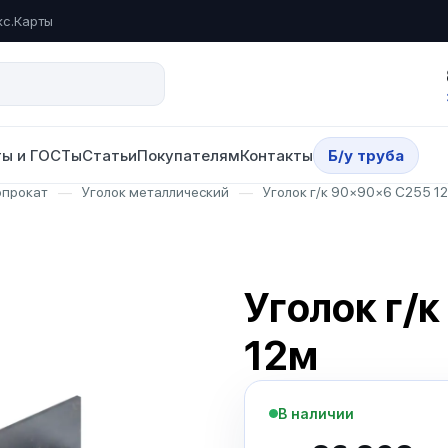
кс.Карты
ы и ГОСТы
Статьи
Покупателям
Контакты
Б/у труба
опрокат
—
Уголок металлический
—
Уголок г/к 90×90×6 С255 1
Уголок г/
12м
В наличии