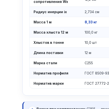
сопротивления Wx
Радиус инерции ix
2,734 см
Масса 1 м
8,33 кг
Масса хлыста 12 м
100,0 кг
Хлыстов в тонне
10,0 шт
Длина поставки
12 м
Марка стали
С255
Норматив профиля
ГОСТ 8509-9
Норматив марки
ГОСТ 27772-2
Важно при комплектации:
С255 — прок