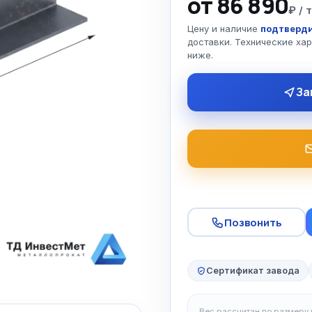
от 86 890
₽ / 
Цену и наличие
подтверди
доставки. Технические ха
ниже.
За
Позвонить
Сертификат завода
Вес рассчитан по размеру и