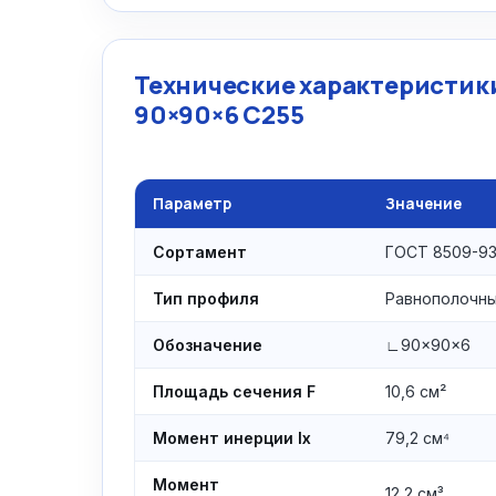
Технические характеристики
90×90×6 С255
Параметр
Значение
Сортамент
ГОСТ 8509-93
Тип профиля
Равнополочн
Обозначение
∟90×90×6
Площадь сечения F
10,6 см²
Момент инерции Ix
79,2 см⁴
Момент
12,2 см³