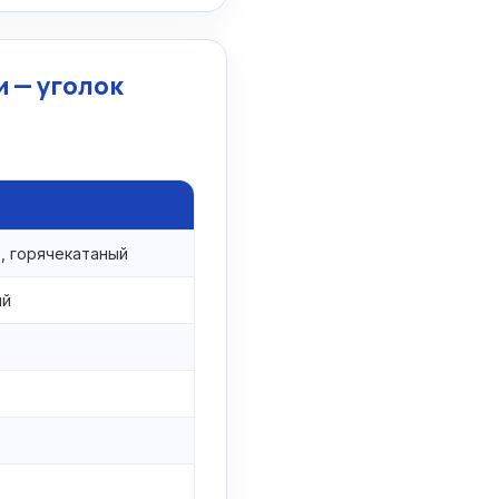
 — уголок
, горячекатаный
ый