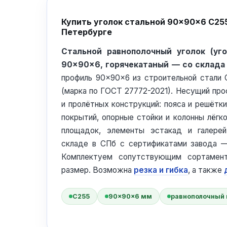
Купить уголок стальной 90×90×6 С255
Петербурге
Стальной равнополочный уголок (уг
90×90×6, горячекатаный — со склада
профиль 90×90×6 из строительной стали
(марка по ГОСТ 27772-2021). Несущий про
и пролётных конструкций: пояса и решётки
покрытий, опорные стойки и колонны лёгко
площадок, элементы эстакад и галере
складе в СПб с сертификатами завода —
Комплектуем сопутствующим сортамен
размер. Возможна
резка и гибка
, а также
С255
90×90×6 мм
равнополочный 