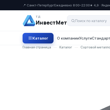
📍 Санкт-Петербург
Ежедневно 8:00–22:00
★ 4,9 · Янде
ТД
ИнвестМет
Каталог
О компании
Услуги
Стандарт
Главная страница
—
Каталог
—
Сортовой металл