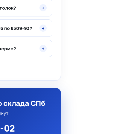
+
уголок?
+
6 по 8509-93?
+
 ферме?
о склада СПб
инут
5-02