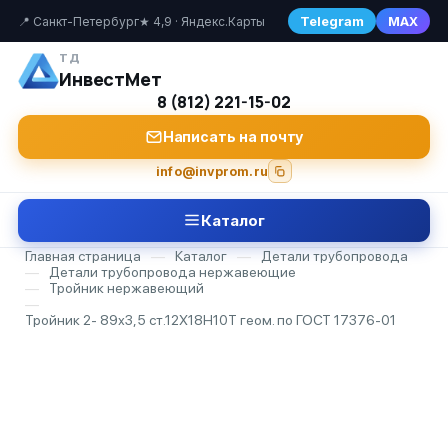
Telegram
MAX
📍 Санкт-Петербург
★ 4,9 · Яндекс.Карты
ТД
ИнвестМет
8 (812) 221-15-02
Написать на почту
info@invprom.ru
Каталог
Главная страница
—
Каталог
—
Детали трубопровода
—
Детали трубопровода нержавеющие
—
Тройник нержавеющий
—
Тройник 2- 89х3,5 ст.12Х18Н10Т геом. по ГОСТ 17376-01