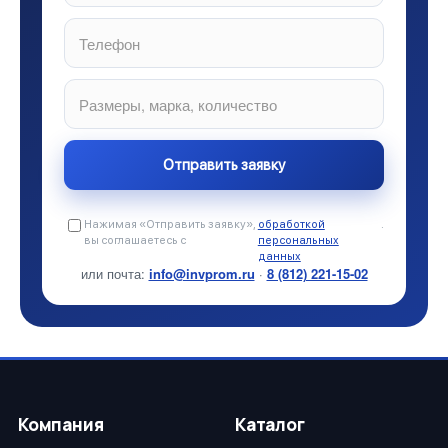
Нажимая «Отправить заявку»,
обработкой
.
вы соглашаетесь с
персональных
данных
или почта:
info@invprom.ru
·
8 (812) 221-15-02
Компания
Каталог