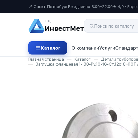
📍 Санкт-Петербург
Ежедневно 8:00–22:00
★ 4,9 · Янде
ТД
ИнвестМет
Каталог
О компании
Услуги
Стандарт
Главная страница
—
Каталог
—
Детали трубопро
—
Заглушка фланцевая 1- 80-Ру.10-16-Ст.12х18Н10Т 