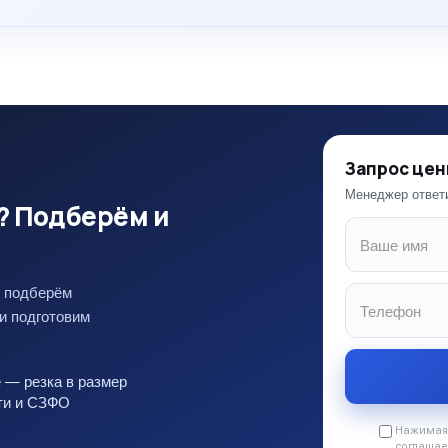
Запрос цен
Менеджер ответи
? Подберём и
 подберём
и подготовим
 — резка в размер
сти и СЗФО
Нажимая 
соглашае