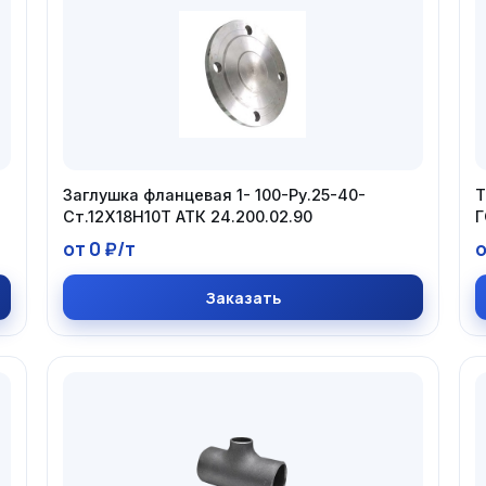
Заглушка фланцевая 1- 100-Ру.25-40-
Т
Ст.12Х18Н10Т АТК 24.200.02.90
Г
от 0 ₽/т
о
Заказать