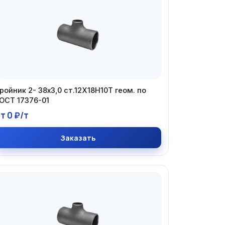
ройник 2- 38х3,0 ст.12Х18Н10Т геом. по
ОСТ 17376-01
т 0 ₽/т
Заказать