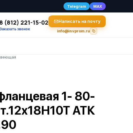
Telegram
MAX
8 (812) 221-15-02
Написать на почту
Заказать звонок
info@invprom.ru
авеющая
фланцевая 1- 80-
Ст.12х18Н10Т АТК
.90