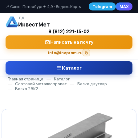
Telegram
MAX
📍 Санкт-Петербург
★ 4,9 · Яндекс.Карты
ТД
ИнвестМет
8 (812) 221-15-02
Написать на почту
info@invprom.ru
Каталог
Главная страница
—
Каталог
—
Сортовой металлопрокат
—
Балка двутавр
—
Балка 25К2