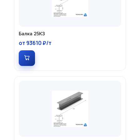
Балка 25К3
от 93610 ₽/т