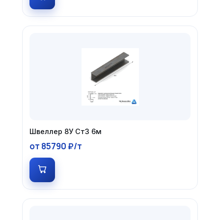
Швеллер 8У Ст3 6м
от 85790 ₽/т