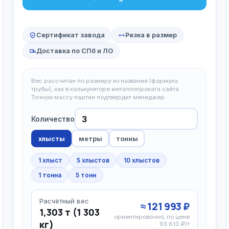
Сертификат завода
Резка в размер
Доставка по СПб и ЛО
Вес рассчитан по размеру из названия (формула
трубы), как в калькуляторе металлопроката сайта.
Точную массу партии подтвердит менеджер.
Количество
хлысты
метры
тонны
1 хлыст
5 хлыстов
10 хлыстов
1 тонна
5 тонн
Расчётный вес
≈ 121 993 ₽
1,303 т (1 303
ориентировочно, по цене
кг)
93 610 ₽/т