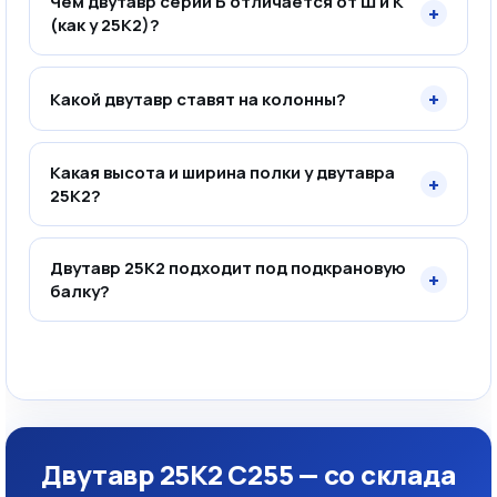
Чем двутавр серии Б отличается от Ш и К
+
(как у 25К2)?
+
Какой двутавр ставят на колонны?
Какая высота и ширина полки у двутавра
+
25К2?
Двутавр 25К2 подходит под подкрановую
+
балку?
Двутавр 25К2 С255 — со склада