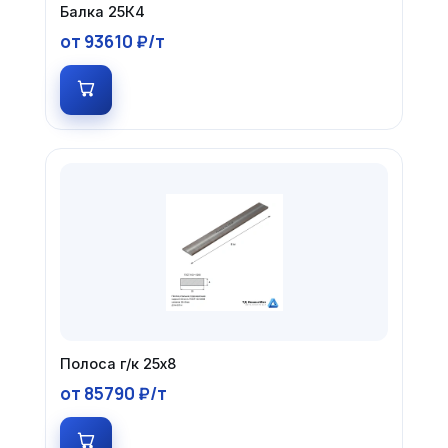
Балка 25К4
от 93610 ₽/т
Полоса г/к 25х8
от 85790 ₽/т