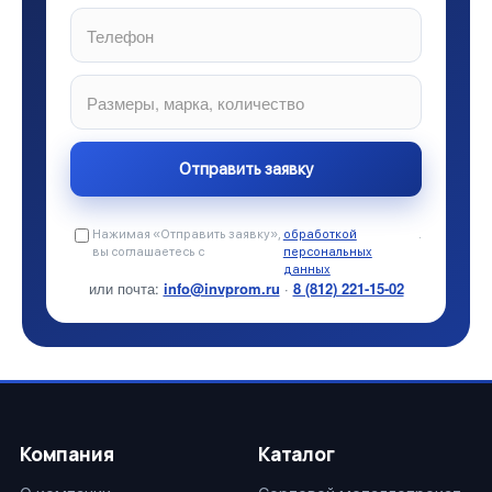
Нажимая «Отправить заявку»,
обработкой
.
вы соглашаетесь с
персональных
данных
или почта:
info@invprom.ru
·
8 (812) 221-15-02
Компания
Каталог