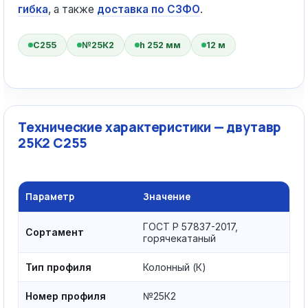
гибка
, а также
доставка по СЗФО
.
С255
№25К2
h 252 мм
12 м
Технические характеристики — двутавр
25К2 С255
Параметр
Значение
ГОСТ Р 57837-2017,
Сортамент
горячекатаный
Тип профиля
Колонный (К)
Номер профиля
№25К2