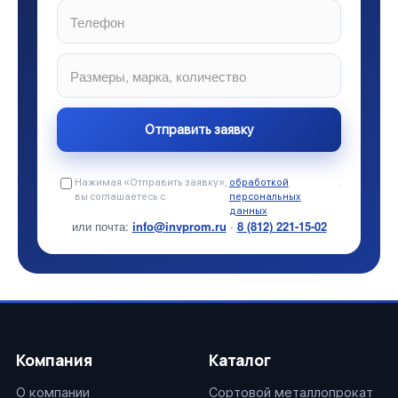
Нажимая «Отправить заявку»,
обработкой
.
вы соглашаетесь с
персональных
данных
или почта:
info@invprom.ru
·
8 (812) 221-15-02
Компания
Каталог
О компании
Сортовой металлопрокат