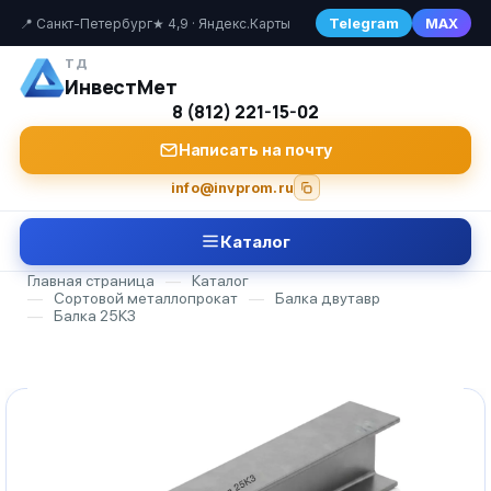
Telegram
MAX
📍 Санкт-Петербург
★ 4,9 · Яндекс.Карты
ТД
ИнвестМет
8 (812) 221-15-02
Написать на почту
info@invprom.ru
Каталог
Главная страница
—
Каталог
—
Сортовой металлопрокат
—
Балка двутавр
—
Балка 25К3