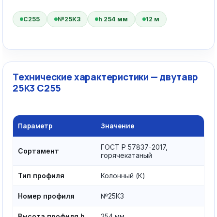
С255
№25К3
h 254 мм
12 м
Технические характеристики — двутавр
25К3 С255
Параметр
Значение
ГОСТ Р 57837-2017,
Сортамент
горячекатаный
Тип профиля
Колонный (К)
Номер профиля
№25К3
Высота профиля h
254 мм