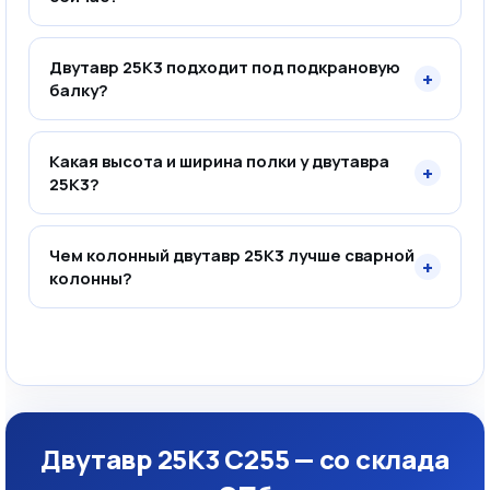
Двутавр 25К3 подходит под подкрановую
+
балку?
Какая высота и ширина полки у двутавра
+
25К3?
Чем колонный двутавр 25К3 лучше сварной
+
колонны?
Двутавр 25К3 С255 — со склада