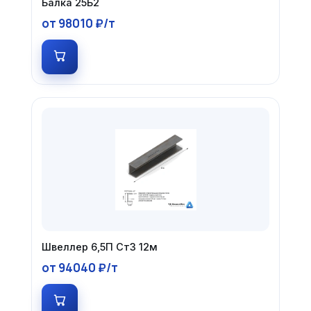
Балка 25Б2
от 98010 ₽/т
Швеллер 6,5П Ст3 12м
от 94040 ₽/т