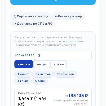
Сертификат завода
Резка в размер
Доставка по СПб и ЛО
Вес рассчитан по размеру из названия (формула
трубы), как в калькуляторе металлопроката сайта.
Точную массу партии подтвердит менеджер.
Количество
хлысты
метры
тонны
1 хлыст
5 хлыстов
10 хлыстов
1 тонна
5 тонн
Расчётный вес
≈ 135 135 ₽
1,444 т (1 444
ориентировочно, по цене
кг)
93 610 ₽/т