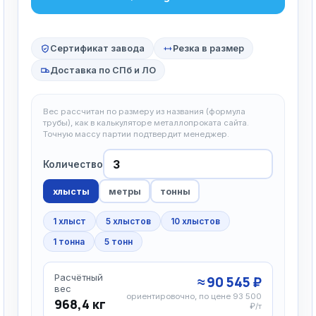
Сертификат завода
Резка в размер
Доставка по СПб и ЛО
Вес рассчитан по размеру из названия (формула
трубы), как в калькуляторе металлопроката сайта.
Точную массу партии подтвердит менеджер.
Количество
хлысты
метры
тонны
1 хлыст
5 хлыстов
10 хлыстов
1 тонна
5 тонн
Расчётный
≈ 90 545 ₽
вес
ориентировочно, по цене 93 500
968,4 кг
₽/т