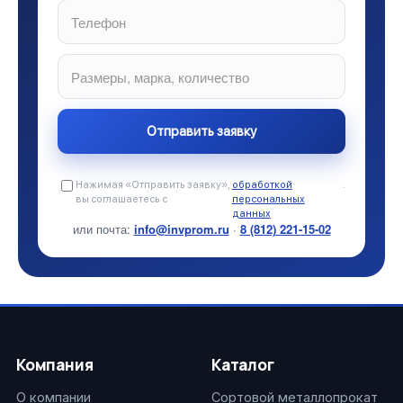
Нажимая «Отправить заявку»,
обработкой
.
вы соглашаетесь с
персональных
данных
или почта:
info@invprom.ru
·
8 (812) 221-15-02
Компания
Каталог
О компании
Сортовой металлопрокат