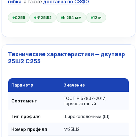
гибка
, а также
доставка по СЗФО
.
С255
№25Ш2
h 254 мм
12 м
Технические характеристики — двутавр
25Ш2 С255
Параметр
Значение
ГОСТ Р 57837-2017,
Сортамент
горячекатаный
Тип профиля
Широкополочный (Ш)
Номер профиля
№25Ш2