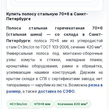
Купить полосу стальную 70×6 в Санкт-
Петербурге
Полоса стальная горячекатаная 70×6
(стальная шина) — со склада в Санкт-
Петербурге
: полоса 70×6 мм из углеродистой
стали Ст3пс/сп по ГОСТ 103-2006, сечение 420 мм².
Универсальная полоса под монтажно-сборочные
узлы: хомуты и стяжки, накладные планки,
кронштейны оборудования, рамки и обрешётка,
усиливающие нашивки конструкций. Держим на
крытом складе в СПб с сертификатами завода; нет
типоразмера — нарубим из листа. Возможна
резка в
размер
, а также
доставка по СЗФО
.
Ст3пс/сп
70×6 мм
сечение 420 мм²