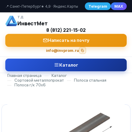
Telegram
MAX
📍 Санкт-Петербург
★ 4,9 · Яндекс.Карты
ТД
ИнвестМет
8 (812) 221-15-02
Написать на почту
info@invprom.ru
Каталог
Главная страница
—
Каталог
—
Сортовой металлопрокат
—
Полоса стальная
—
Полоса г/к 70х6