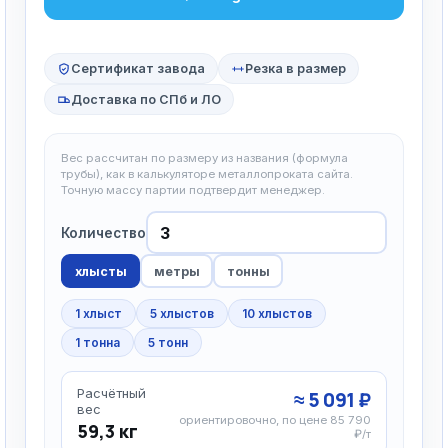
Сертификат завода
Резка в размер
Доставка по СПб и ЛО
Вес рассчитан по размеру из названия (формула
трубы), как в калькуляторе металлопроката сайта.
Точную массу партии подтвердит менеджер.
Количество
хлысты
метры
тонны
1 хлыст
5 хлыстов
10 хлыстов
1 тонна
5 тонн
Расчётный
≈ 5 091 ₽
вес
ориентировочно, по цене 85 790
59,3 кг
₽/т