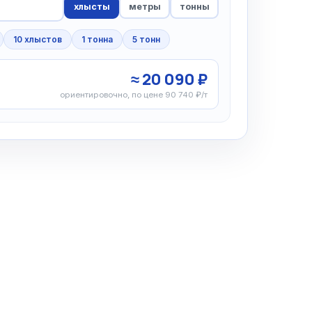
хлысты
метры
тонны
10 хлыстов
1 тонна
5 тонн
≈ 20 090 ₽
ориентировочно, по цене 90 740 ₽/т