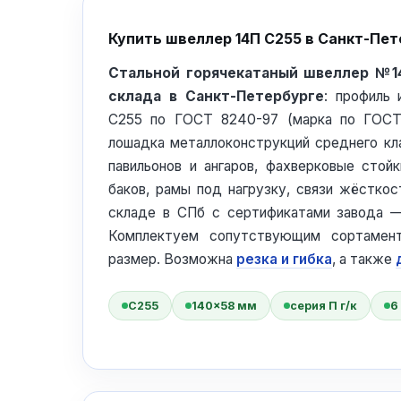
Купить швеллер 14П С255 в Санкт-Пет
Стальной горячекатаный швеллер №1
склада в Санкт-Петербурге
: профиль 
С255 по ГОСТ 8240-97 (марка по ГОСТ 
лошадка металлоконструкций среднего кла
павильонов и ангаров, фахверковые стойк
баков, рамы под нагрузку, связи жёстко
складе в СПб с сертификатами завода —
Комплектуем сопутствующим сортамен
размер. Возможна
резка и гибка
, а также
С255
140×58 мм
серия П г/к
6