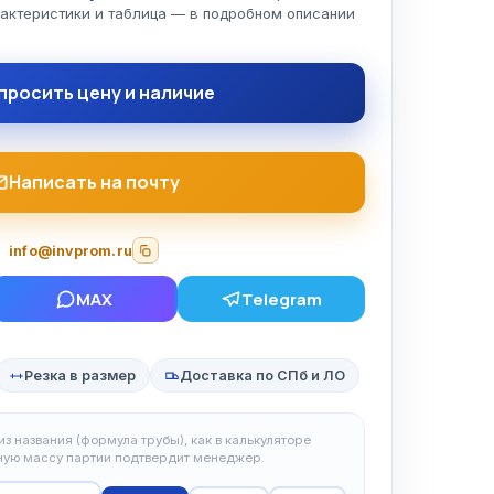
рактеристики и таблица — в подробном описании
просить цену и наличие
Написать на почту
info@invprom.ru
MAX
Telegram
Резка в размер
Доставка по СПб и ЛО
з названия (формула трубы), как в калькуляторе
чную массу партии подтвердит менеджер.