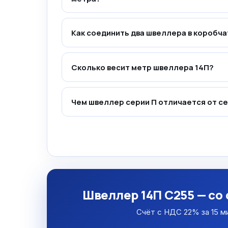
Как соединить два швеллера в коробч
Сколько весит метр швеллера 14П?
Чем швеллер серии П отличается от се
Швеллер 14П С255 — со
Счёт с НДС 22% за 15 м