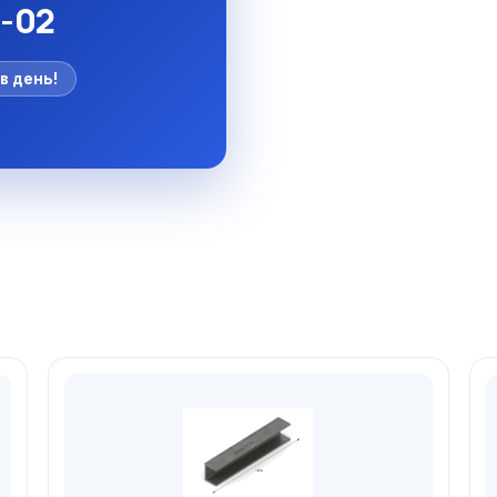
5-02
в день!