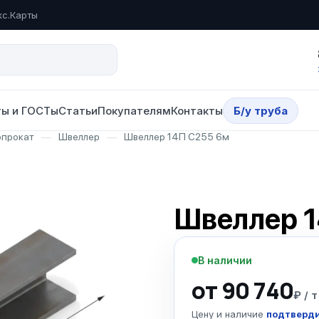
кс.Карты
ы и ГОСТы
Статьи
Покупателям
Контакты
Б/у труба
опрокат
—
Швеллер
—
Швеллер 14П С255 6м
Швеллер 
В наличии
от 90 740
₽ / т
Цену и наличие
подтверди