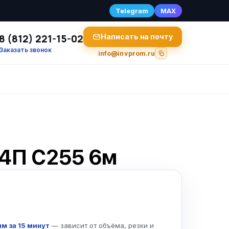
Telegram
MAX
8 (812) 221-15-02
Написать на почту
Заказать звонок
info@invprom.ru
14П С255 6м
м за 15 минут
— зависит от объёма, резки и