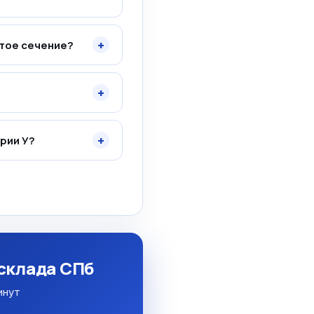
+
атое сечение?
+
+
рии У?
 склада СПб
инут