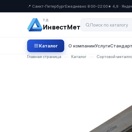
📍 Санкт-Петербург
Ежедневно 8:00–22:00
★ 4,9 · Янде
ТД
ИнвестМет
Каталог
О компании
Услуги
Стандарт
Главная страница
—
Каталог
—
Сортовой металл