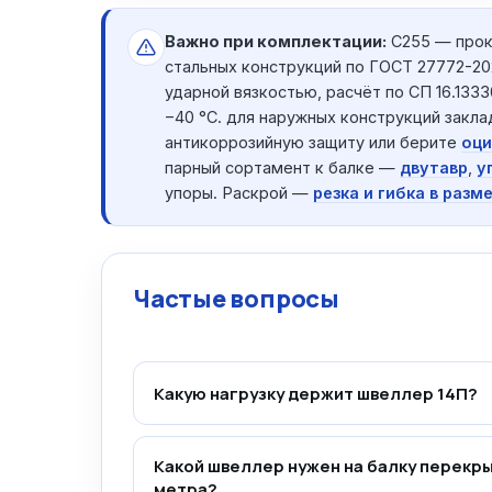
Важно при комплектации:
С255 — прок
стальных конструкций по ГОСТ 27772-20
ударной вязкостью, расчёт по СП 16.1333
−40 °C. для наружных конструкций закл
антикоррозийную защиту или берите
оци
парный сортамент к балке —
двутавр
,
у
упоры. Раскрой —
резка и гибка в разм
Частые вопросы
Какую нагрузку держит швеллер 14П?
Какой швеллер нужен на балку перекр
метра?