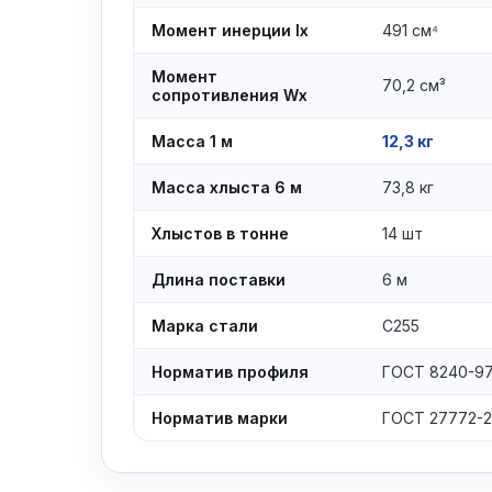
Момент инерции Ix
491 см⁴
Момент
70,2 см³
сопротивления Wx
Масса 1 м
12,3 кг
Масса хлыста 6 м
73,8 кг
Хлыстов в тонне
14 шт
Длина поставки
6 м
Марка стали
С255
Норматив профиля
ГОСТ 8240-9
Норматив марки
ГОСТ 27772-2