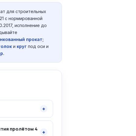
ат для строительных
21 с нормированной
0.2017, исполнение до
адывайте
нкованный прокат
;
голок
и
круг
под оси и
ер
.
+
ытия пролётом 4
+