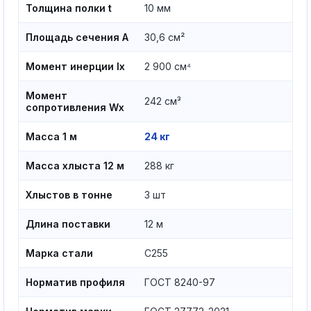
Толщина полки t
10 мм
Площадь сечения A
30,6 см²
Момент инерции Ix
2 900 см⁴
Момент
242 см³
сопротивления Wx
Масса 1 м
24 кг
Масса хлыста 12 м
288 кг
Хлыстов в тонне
3 шт
Длина поставки
12 м
Марка стали
С255
Норматив профиля
ГОСТ 8240-97