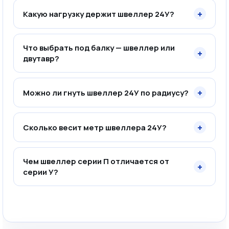
+
Какую нагрузку держит швеллер 24У?
Что выбрать под балку — швеллер или
+
двутавр?
+
Можно ли гнуть швеллер 24У по радиусу?
+
Сколько весит метр швеллера 24У?
Чем швеллер серии П отличается от
+
серии У?