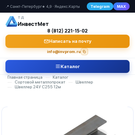
Telegram
MAX
📍 Санкт-Петербург
★ 4,9 · Яндекс.Карты
ТД
ИнвестМет
8 (812) 221-15-02
Написать на почту
info@invprom.ru
Каталог
Главная страница
—
Каталог
—
Сортовой металлопрокат
—
Швеллер
—
Швеллер 24У С255 12м