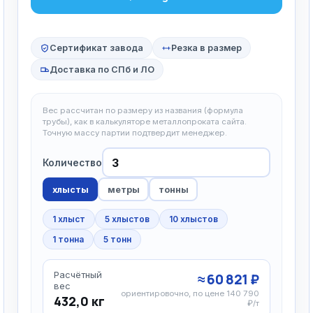
Сертификат завода
Резка в размер
Доставка по СПб и ЛО
Вес рассчитан по размеру из названия (формула
трубы), как в калькуляторе металлопроката сайта.
Точную массу партии подтвердит менеджер.
Количество
хлысты
метры
тонны
1 хлыст
5 хлыстов
10 хлыстов
1 тонна
5 тонн
Расчётный
≈ 60 821 ₽
вес
ориентировочно, по цене 140 790
432,0 кг
₽/т