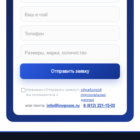
Нажимая «Отправить заявку»,
обработкой
.
вы соглашаетесь с
персональных
данных
или почта:
info@invprom.ru
·
8 (812) 221-15-02