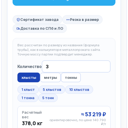
Сертификат завода
Резка в размер
Доставка по СПб и ЛО
Вес рассчитан по размеру из названия (формула
трубы), как в калькуляторе металлопроката сайта.
Точную массу партии подтвердит менеджер.
Количество
хлысты
метры
тонны
1 хлыст
5 хлыстов
10 хлыстов
1 тонна
5 тонн
Расчётный
≈ 53 219 ₽
вес
ориентировочно, по цене 140 790
378,0 кг
₽/т