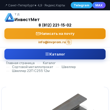
Telegram
MAX
📍 Санкт-Петербург
★ 4,9 · Яндекс.Карты
ТД
ИнвестМет
8 (812) 221-15-02
Написать на почту
info@invprom.ru
Каталог
Главная страница
—
Каталог
—
Сортовой металлопрокат
—
Швеллер
—
Швеллер 22П С255 12м