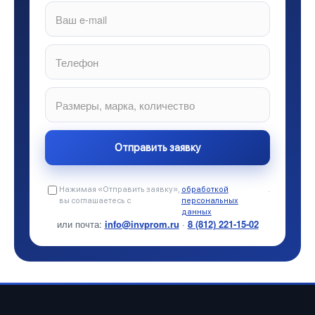
Нажимая «Отправить заявку»,
обработкой
.
вы соглашаетесь с
персональных
данных
или почта:
info@invprom.ru
·
8 (812) 221-15-02