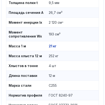
Толщина полки t
9,5 мм
Площадь сечения A
26,7 см²
Момент инерции Ix
2 120 см⁴
Момент
193 см³
сопротивления Wx
Масса 1 м
21 кг
Масса хлыста 12 м
252 кг
Хлыстов в тонне
4 шт
Длина поставки
12 м
Марка стали
С255
Норматив профиля
ГОСТ 8240-97