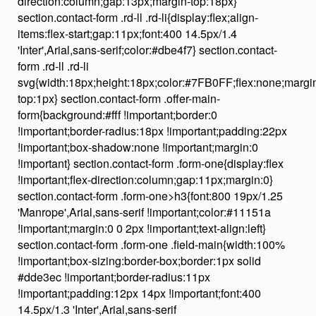
direction:column;gap:13px;margin-top:18px}
section.contact-form .rd-ll .rd-li{display:flex;align-
items:flex-start;gap:11px;font:400 14.5px/1.4
'Inter',Arial,sans-serif;color:#dbe4f7} section.contact-
form .rd-ll .rd-li
svg{width:18px;height:18px;color:#7FB0FF;flex:none;margi
top:1px} section.contact-form .offer-main-
form{background:#fff !important;border:0
!important;border-radius:18px !important;padding:22px
!important;box-shadow:none !important;margin:0
!important} section.contact-form .form-one{display:flex
!important;flex-direction:column;gap:11px;margin:0}
section.contact-form .form-one>h3{font:800 19px/1.25
'Manrope',Arial,sans-serif !important;color:#11151a
!important;margin:0 0 2px !important;text-align:left}
section.contact-form .form-one .field-main{width:100%
!important;box-sizing:border-box;border:1px solid
#dde3ec !important;border-radius:11px
!important;padding:12px 14px !important;font:400
14.5px/1.3 'Inter',Arial,sans-serif