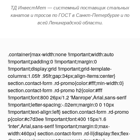
ТД ИнвестМет — системный поставщик стальных
канатов и тросов по ГОСТ в Санкт-Петербурге и по
всей Ленинградской области.
.container{max-width:none !important;width:auto
!important;padding:0 !important;margin:0
!important;display:grid !important;grid-template-
columns:1.05fr .95fr;gap:34px;align-items:center}
section.contact-form .rd-promo{color:#fff;min-width:0}
section.contact-form .rd-promo h2{color:#fff
!important;font:800 26px/1.2 'Manrope',Arial,sans-serif
!important;letter-spacing:-.02em;margin:0 0 10px
!important;text-align:left} section.contact-form .rd-promo
p{color:#c7d3ee !important;font:400 15px/1.6
'Inter',Arial,sans-serif !important;margin:0;max-
width:460px} section.contact-form .rd-ll{display:flex;flex-